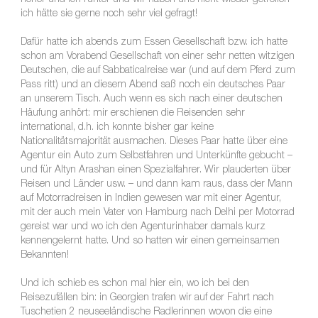
höher und ich runter und wir haben uns nicht wieder getroffen –
ich hätte sie gerne noch sehr viel gefragt!
Dafür hatte ich abends zum Essen Gesellschaft bzw. ich hatte
schon am Vorabend Gesellschaft von einer sehr netten witzigen
Deutschen, die auf Sabbaticalreise war (und auf dem Pferd zum
Pass ritt) und an diesem Abend saß noch ein deutsches Paar
an unserem Tisch. Auch wenn es sich nach einer deutschen
Häufung anhört: mir erschienen die Reisenden sehr
international, d.h. ich konnte bisher gar keine
Nationalitätsmajorität ausmachen. Dieses Paar hatte über eine
Agentur ein Auto zum Selbstfahren und Unterkünfte gebucht –
und für Altyn Arashan einen Spezialfahrer. Wir plauderten über
Reisen und Länder usw. – und dann kam raus, dass der Mann
auf Motorradreisen in Indien gewesen war mit einer Agentur,
mit der auch mein Vater von Hamburg nach Delhi per Motorrad
gereist war und wo ich den Agenturinhaber damals kurz
kennengelernt hatte. Und so hatten wir einen gemeinsamen
Bekannten!
Und ich schieb es schon mal hier ein, wo ich bei den
Reisezufällen bin: in Georgien trafen wir auf der Fahrt nach
Tuschetien 2 neuseeländische Radlerinnen wovon die eine