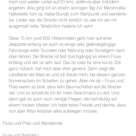
hoch und wieder runter auf 20 km), wollte es aber trotzdem
angehen. Also ging ich an einem sonnigen Tag zur Marshrutka-
Haltestelle, fuhr ca. halbe Stunde zum Startpunkt und wanderte
los. Leider war die Strecke nicht wirklich so, wie ich sie mir
ausgemalt hatte. Tatsächlich haderte ich sehr!
Diese 15 km (und 600 Höhenmeter) geht man auf einer
Jeeppiste entlang wo auch so einige sehr geländegängige
Fahrzeuge voller Touristen oder Nahrung oder Sonstigem nach
oben fahren. Die Strecke ist fast durchgängig an einem Fluss
entlang und der ist sehr laut. Das ist zwar für eine kurze Zeit
ganz hübsch, hat mich aber eher genervt. Dann zeigt die
Landkarte viel Wald an und ich freute mich, bei diesem ganzen
Sonnenschein im Schatten zu gehen. Aber nix da – Fluss und
Piste waren so breit, dass kein Baumschatten auf die Strecke
viel. Und so schwitzte ich für mein Geschmack zu doll. Und
dann gab es auch noch nervige Fliegen, die hartnäckig auf
einem hocken blieben. Ich hatte keine Freude und dachte, dass
nun aber Altyn Arashan alles aufwiegen müsste.
Fluss und Piste und Wandernde