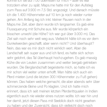
konnte ich sie auf 7:00 überreden für mich – aber es war
trotzdem eher zu spät. Maps.me hatte mir für den Aufstieg
zum Pass auf 3.900 m 7,5 Std. angezeigt. Und danach müsste
ich die 1.400 Höhenmeter auf 10 km ja noch wieder runter
gehen. Am Anfang lag ich inkl. kleiner Pausen noch in der
Maps.me Zeit, aber dann wurde ich langsamer. Es gab eine
Flussquerung mit Schuhe aus. Mir wurde körperlich ein
bisschen unwohl (die Höhe? Ich war gut über 3.000 m). Das
Ziel sah noch sehr weit weg aus. Vielleicht hätte ich es vor dem
Dunkelwerden geschafft, aber wenn nicht? Und überhaupt?
Nein, das war es mir doch nicht wirklich wert. Aber die
Landschaft sah super aus und ich fand, es hatte sich schon
sehr gelohnt, das Tal überhaupt hochzugehen. Es gab massig
Kühe die von Leuten zusammen und weiter bergab getrieben
wurden. Die Berglandschaft begeisterte mich, so hatte ich es
mir schon viel weiter unten erhofft. Man hätte sich auch ein
Pferd mieten (und die letzten 300 Höhenmeter zu Fuß gehen)
können. Das haben welche gemacht, die aber abends sehr über
schmerzende Beine und Po klagten. Und ich hatte mich
erinnert, dass ich seit meinen letzten Pferderittqualen in Indien
eigentlich auch nie wieder eines nutzen wollte. Ich war hin und
her damit, jetzt diesen Pass mit Seeblick doch nicht gesehen
zu haben und der Zuversicht, dass ich vielleicht doch noch