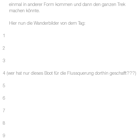
einmal in anderer Form kommen und dann den ganzen Trek
machen könnte.
Hier nun die Wanderbilder von dem Tag:
1
2
3
4 (wer hat nur dieses Boot für die Flussquerung dorthin geschafft???)
5
6
7
8
9