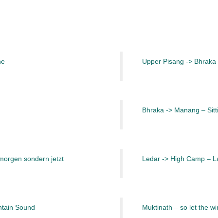
ne
Upper Pisang -> Bhraka
Bhraka -> Manang – Sitt
morgen sondern jetzt
Ledar -> High Camp – L
ntain Sound
Muktinath – so let the w