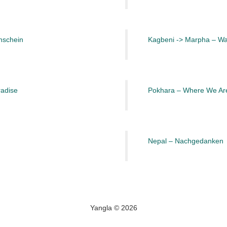
nschein
Kagbeni -> Marpha – Wai
radise
Pokhara – Where We Ar
Nepal – Nachgedanken
Yangla © 2026