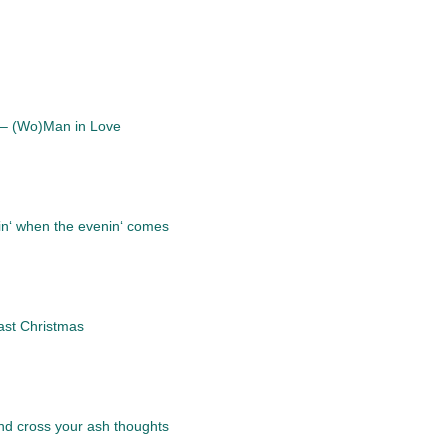
 – (Wo)Man in Love
in‘ when the evenin‘ comes
ast Christmas
ind cross your ash thoughts