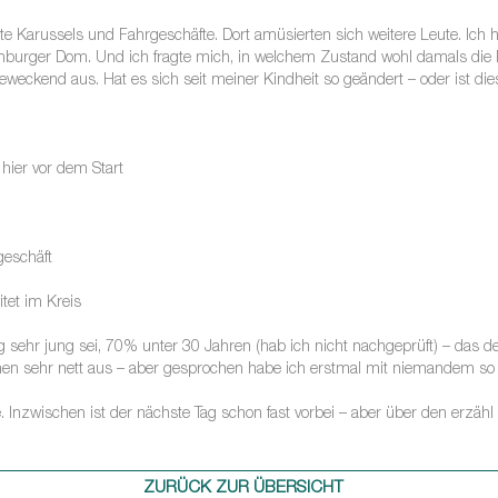
unte Karussels und Fahrgeschäfte. Dort amüsierten sich weitere Leute. Ich 
urger Dom. Und ich fragte mich, in welchem Zustand wohl damals die F
ereweckend aus. Hat es sich seit meiner Kindheit so geändert – oder ist d
 hier vor dem Start
geschäft
tet im Kreis
g sehr jung sei, 70% unter 30 Jahren (hab ich nicht nachgeprüft) – das d
sehen sehr nett aus – aber gesprochen habe ich erstmal mit niemandem so 
be. Inzwischen ist der nächste Tag schon fast vorbei – aber über den erzäh
ZURÜCK ZUR ÜBERSICHT