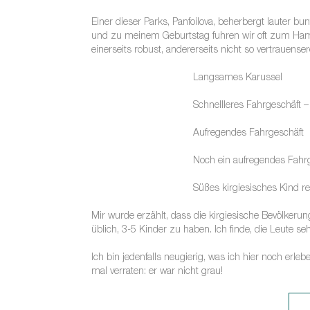
Einer dieser Parks, Panfoilova, beherbergt lauter b
und zu meinem Geburtstag fuhren wir oft zum Hamb
einerseits robust, andererseits nicht so vertrauens
Langsames Karussel
Schnellleres Fahrgeschäft –
Aufregendes Fahrgeschäft
Noch ein aufregendes Fahr
Süßes kirgiesisches Kind rei
Mir wurde erzählt, dass die kirgiesische Bevölkerun
üblich, 3-5 Kinder zu haben. Ich finde, die Leute 
Ich bin jedenfalls neugierig, was ich hier noch erle
mal verraten: er war nicht grau!