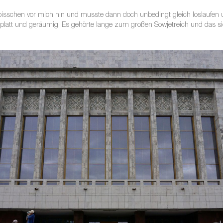
bisschen vor mich hin und musste dann doch unbedingt gleich loslaufen
 platt und geräumig. Es gehörte lange zum großen Sowjetreich und das si