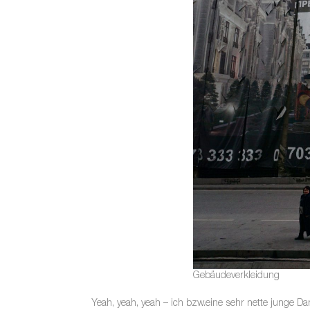
Gebäudeverkleidung
Yeah, yeah, yeah – ich bzw.eine sehr nette junge D