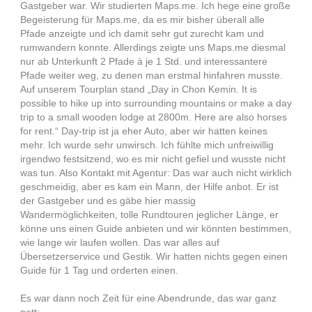
Gastgeber war. Wir studierten Maps.me. Ich hege eine große
Begeisterung für Maps.me, da es mir bisher überall alle
Pfade anzeigte und ich damit sehr gut zurecht kam und
rumwandern konnte. Allerdings zeigte uns Maps.me diesmal
nur ab Unterkunft 2 Pfade à je 1 Std. und interessantere
Pfade weiter weg, zu denen man erstmal hinfahren musste.
Auf unserem Tourplan stand „Day in Chon Kemin. It is
possible to hike up into surrounding mountains or make a day
trip to a small wooden lodge at 2800m. Here are also horses
for rent.“ Day-trip ist ja eher Auto, aber wir hatten keines
mehr. Ich wurde sehr unwirsch. Ich fühlte mich unfreiwillig
irgendwo festsitzend, wo es mir nicht gefiel und wusste nicht
was tun. Also Kontakt mit Agentur: Das war auch nicht wirklich
geschmeidig, aber es kam ein Mann, der Hilfe anbot. Er ist
der Gastgeber und es gäbe hier massig
Wandermöglichkeiten, tolle Rundtouren jeglicher Länge, er
könne uns einen Guide anbieten und wir könnten bestimmen,
wie lange wir laufen wollen. Das war alles auf
Übersetzerservice und Gestik. Wir hatten nichts gegen einen
Guide für 1 Tag und orderten einen.
Es war dann noch Zeit für eine Abendrunde, das war ganz