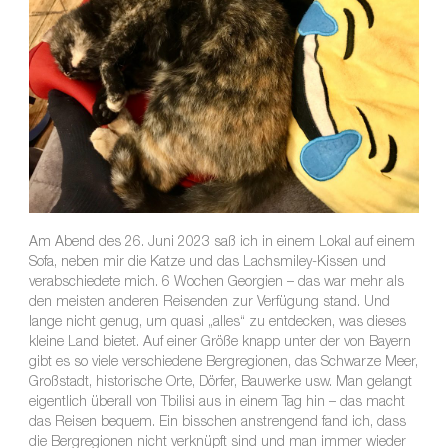
Am Abend des 26. Juni 2023 saß ich in einem Lokal auf einem
Sofa, neben mir die Katze und das Lachsmiley-Kissen und
verabschiedete mich. 6 Wochen Georgien – das war mehr als
den meisten anderen Reisenden zur Verfügung stand. Und
lange nicht genug, um quasi „alles“ zu entdecken, was dieses
kleine Land bietet. Auf einer Größe knapp unter der von Bayern
gibt es so viele verschiedene Bergregionen, das Schwarze Meer,
Großstadt, historische Orte, Dörfer, Bauwerke usw. Man gelangt
eigentlich überall von Tbilisi aus in einem Tag hin – das macht
das Reisen bequem. Ein bisschen anstrengend fand ich, dass
die Bergregionen nicht verknüpft sind und man immer wieder