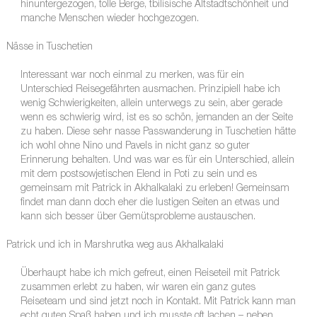
hinuntergezogen, tolle Berge, tbilisische Altstadtschönheit und
manche Menschen wieder hochgezogen.
Nässe in Tuschetien
Interessant war noch einmal zu merken, was für ein
Unterschied Reisegefährten ausmachen. Prinzipiell habe ich
wenig Schwierigkeiten, allein unterwegs zu sein, aber gerade
wenn es schwierig wird, ist es so schön, jemanden an der Seite
zu haben. Diese sehr nasse Passwanderung in Tuschetien hätte
ich wohl ohne Nino und Pavels in nicht ganz so guter
Erinnerung behalten. Und was war es für ein Unterschied, allein
mit dem postsowjetischen Elend in Poti zu sein und es
gemeinsam mit Patrick in Akhalkalaki zu erleben! Gemeinsam
findet man dann doch eher die lustigen Seiten an etwas und
kann sich besser über Gemütsprobleme austauschen.
Patrick und ich in Marshrutka weg aus Akhalkalaki
Überhaupt habe ich mich gefreut, einen Reiseteil mit Patrick
zusammen erlebt zu haben, wir waren ein ganz gutes
Reiseteam und sind jetzt noch in Kontakt. Mit Patrick kann man
echt guten Spaß haben und ich musste oft lachen – neben