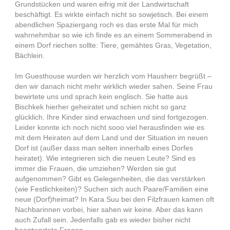
Grundstücken und waren eifrig mit der Landwirtschaft
beschäftigt. Es wirkte einfach nicht so sowjetisch. Bei einem
abendlichen Spaziergang roch es das erste Mal für mich
wahrnehmbar so wie ich finde es an einem Sommerabend in
einem Dorf riechen sollte: Tiere, gemähtes Gras, Vegetation,
Bächlein.
Im Guesthouse wurden wir herzlich vom Hausherr begrüßt –
den wir danach nicht mehr wirklich wieder sahen. Seine Frau
bewirtete uns und sprach kein englisch. Sie hatte aus
Bischkek hierher geheiratet und schien nicht so ganz
glücklich. Ihre Kinder sind erwachsen und sind fortgezogen.
Leider konnte ich noch nicht sooo viel herausfinden wie es
mit dem Heiraten auf dem Land und der Situation im neuen
Dorf ist (außer dass man selten innerhalb eines Dorfes
heiratet). Wie integrieren sich die neuen Leute? Sind es
immer die Frauen, die umziehen? Werden sie gut
aufgenommen? Gibt es Gelegenheiten, die das verstärken
(wie Festlichkeiten)? Suchen sich auch Paare/Familien eine
neue (Dorf)heimat? In Kara Suu bei den Filzfrauen kamen oft
Nachbarinnen vorbei, hier sahen wir keine. Aber das kann
auch Zufall sein. Jedenfalls gab es wieder bisher nicht