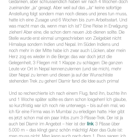
Gedanken, aber schlussendlich haben wir nach 4 Wochen doch
zueinander „ja“ gesagt. Aber weil auf das „Ja“ keine sofortige
Anstellung folgt sondern man noch dieses und jenes tun muss,
hatte ich eine Zusage und 6 Wochen bis zum Arbeitsstart. Und
was macht man da, wenn man ich ist? Eine Reise in Erwägung
ziehen! Aber eine, die schon dem neuen Job dienen sollte. Die
Stelle wurde erst einmal umgeschrieben von Zielgebiet nicht
Himalaya sondern Indien und Nepal. Im Süden Indiens und
noch mehr in der Mitte habe ich zwar auch Lücken, aber mein
Herz zog es wieder in die Berge: das war doch jetzt die
Gelegenheit, 3 Fliegen mit 1 Klappe zu schlagen: Die ganzen
Leute vor Ort in Nepal kennenzulernen (und sie mich), mehr
über Nepal zu lernen und diesen ja auf der Wunschliste
stehenden Trek zu gehen! Diamir fand die Idee auch prima!
Und so recherchierte ich nach einem Flug, fand ihn, buchte ihn
und 1 Woche später sollte es dann schon losgehen! Ich glaube,
so kurzfristig war ich noch nie unterwegs – bis auf ein mal, wo
ich für eine Firma was in Mumbai zu erledigen hatte. Hier gibt
es jetzt schon mal ein paar Infos zum 3-Pässe-Trek. Der ist ja
auch bei Diamir im Angebot – hier ist der
link
. 3 Pässe über
5.000 m – das klingt ganz schön mächtig! Aber das Gute ist:
man muss nicht. Man kann auch nach dem 1. Pass sagen: ich