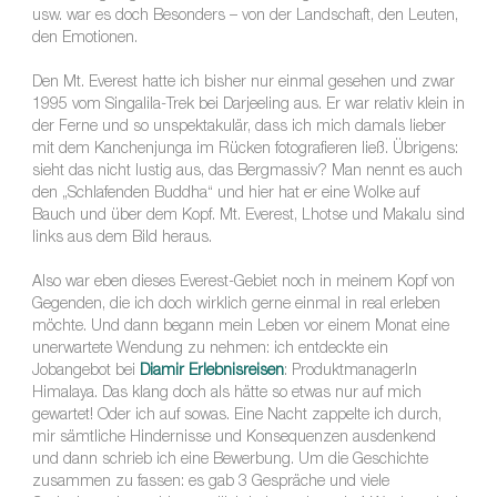
usw. war es doch Besonders – von der Landschaft, den Leuten,
den Emotionen.
Den Mt. Everest hatte ich bisher nur einmal gesehen und zwar
1995 vom Singalila-Trek bei Darjeeling aus. Er war relativ klein in
der Ferne und so unspektakulär, dass ich mich damals lieber
mit dem Kanchenjunga im Rücken fotografieren ließ. Übrigens:
sieht das nicht lustig aus, das Bergmassiv? Man nennt es auch
den „Schlafenden Buddha“ und hier hat er eine Wolke auf
Bauch und über dem Kopf. Mt. Everest, Lhotse und Makalu sind
links aus dem Bild heraus.
Also war eben dieses Everest-Gebiet noch in meinem Kopf von
Gegenden, die ich doch wirklich gerne einmal in real erleben
möchte. Und dann begann mein Leben vor einem Monat eine
unerwartete Wendung zu nehmen: ich entdeckte ein
Jobangebot bei
Diamir Erlebnisreisen
: ProduktmanagerIn
Himalaya. Das klang doch als hätte so etwas nur auf mich
gewartet! Oder ich auf sowas. Eine Nacht zappelte ich durch,
mir sämtliche Hindernisse und Konsequenzen ausdenkend
und dann schrieb ich eine Bewerbung. Um die Geschichte
zusammen zu fassen: es gab 3 Gespräche und viele