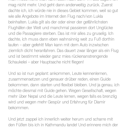
mag nicht mehr. Und geht dann anderweitig zurück. Zuerst
dachte ich, ich würde nie in dieses Gebiet kommen, weil so gut
wie alle Angebote im Internet den Flug nach/von Lukla
beinhalten. Lukla gilt als der oder einer der gefährlichsten
Flughäfen der Welt und manchmal passieren dort Unglücke
und die Passagiere sterben. Das ist mir alles zu gruselig. Ich
dachte, ich muss dann eben wahnsinnig weit zu Fuß dorthin
laufen – aber gefehlt! Man kann mit dem Auto inzwischen
ziemlich dicht heranfahren. Das dauert zwar länger als ein Flug
und ist bestimmt wieder ganz mies rückenanstrengende
Schaukelei – aber Hauptsache nicht fliegen!
Und so ist nun geplant: ankommen, Leute kennenlernen,
zusammensetzen und genauer drüber reden, einen Guide
bekommen, dann starten und flexibel bleiben. Und ja genau, ich
möchte diesmal mit Guide gehen. Wegen Gesellschaft, wegen
mehr über Nepal und die Leute lernen, wegen falls es brenzlig
wird und wegen mehr Gespür und Erfahrung für Diamir
bekommen.
Und jetzt zappel ich innerlich weiter herum und scharre mit
den Füßen bis ich in Kathmandu lande! Und erinnere mich der