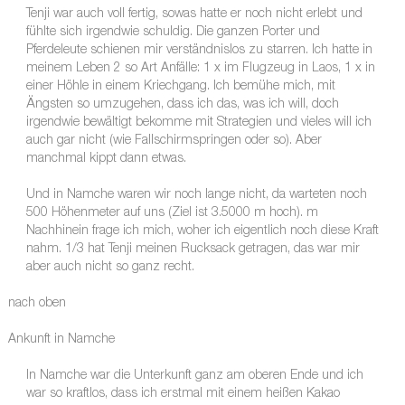
Tenji war auch voll fertig, sowas hatte er noch nicht erlebt und
fühlte sich irgendwie schuldig. Die ganzen Porter und
Pferdeleute schienen mir verständnislos zu starren. Ich hatte in
meinem Leben 2 so Art Anfälle: 1 x im Flugzeug in Laos, 1 x in
einer Höhle in einem Kriechgang. Ich bemühe mich, mit
Ängsten so umzugehen, dass ich das, was ich will, doch
irgendwie bewältigt bekomme mit Strategien und vieles will ich
auch gar nicht (wie Fallschirmspringen oder so). Aber
manchmal kippt dann etwas.
Und in Namche waren wir noch lange nicht, da warteten noch
500 Höhenmeter auf uns (Ziel ist 3.5000 m hoch). m
Nachhinein frage ich mich, woher ich eigentlich noch diese Kraft
nahm. 1/3 hat Tenji meinen Rucksack getragen, das war mir
aber auch nicht so ganz recht.
nach oben
Ankunft in Namche
In Namche war die Unterkunft ganz am oberen Ende und ich
war so kraftlos, dass ich erstmal mit einem heißen Kakao