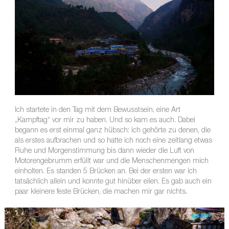
Ich startete in den Tag mit dem Bewusstsein, eine Art
„Kampftag“ vor mir zu haben. Und so kam es auch. Dabei
begann es erst einmal ganz hübsch: ich gehörte zu denen, die
als erstes aufbrachen und so hatte ich noch eine zeitlang etwas
Ruhe und Morgenstimmung bis dann wieder die Luft von
Motorengebrumm erfüllt war und die Menschenmengen mich
einholten. Es standen 5 Brücken an. Bei der ersten war ich
tatsächlich allein und konnte gut hinüber eilen. Es gab auch ein
paar kleinere feste Brücken, die machen mir gar nichts.