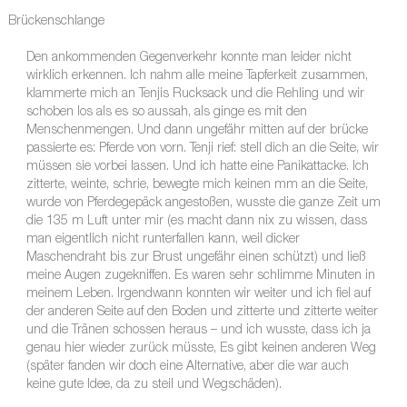
Brückenschlange
Den ankommenden Gegenverkehr konnte man leider nicht
wirklich erkennen. Ich nahm alle meine Tapferkeit zusammen,
klammerte mich an Tenjis Rucksack und die Rehling und wir
schoben los als es so aussah, als ginge es mit den
Menschenmengen. Und dann ungefähr mitten auf der brücke
passierte es: Pferde von vorn. Tenji rief: stell dich an die Seite, wir
müssen sie vorbei lassen. Und ich hatte eine Panikattacke. Ich
zitterte, weinte, schrie, bewegte mich keinen mm an die Seite,
wurde von Pferdegepäck angestoßen, wusste die ganze Zeit um
die 135 m Luft unter mir (es macht dann nix zu wissen, dass
man eigentlich nicht runterfallen kann, weil dicker
Maschendraht bis zur Brust ungefähr einen schützt) und ließ
meine Augen zugekniffen. Es waren sehr schlimme Minuten in
meinem Leben. Irgendwann konnten wir weiter und ich fiel auf
der anderen Seite auf den Boden und zitterte und zitterte weiter
und die Tränen schossen heraus – und ich wusste, dass ich ja
genau hier wieder zurück müsste, Es gibt keinen anderen Weg
(später fanden wir doch eine Alternative, aber die war auch
keine gute Idee, da zu steil und Wegschäden).