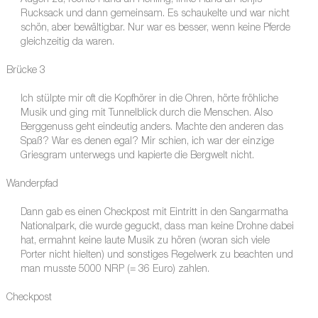
Augen zu, rechte Hand an Rehling, linke Hand an Tenjis
Rucksack und dann gemeinsam. Es schaukelte und war nicht
schön, aber bewältigbar. Nur war es besser, wenn keine Pferde
gleichzeitig da waren.
Brücke 3
Ich stülpte mir oft die Kopfhörer in die Ohren, hörte fröhliche
Musik und ging mit Tunnelblick durch die Menschen. Also
Berggenuss geht eindeutig anders. Machte den anderen das
Spaß? War es denen egal? Mir schien, ich war der einzige
Griesgram unterwegs und kapierte die Bergwelt nicht.
Wanderpfad
Dann gab es einen Checkpost mit Eintritt in den Sangarmatha
Nationalpark, die wurde geguckt, dass man keine Drohne dabei
hat, ermahnt keine laute Musik zu hören (woran sich viele
Porter nicht hielten) und sonstiges Regelwerk zu beachten und
man musste 5000 NRP (= 36 Euro) zahlen.
Checkpost