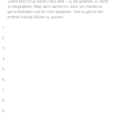
Zuerst fand ich ja solche Fotos blöd – zu viel gesehen, zu leicht
zu fotografieren. Aber dann dachte ich: doch, ich möchte es
gerne festhalten und für mich bewahren. Und so gibt es hier
erstmal massig Häuser zu gucken:
1
2
3
4
5
6
7
8
9