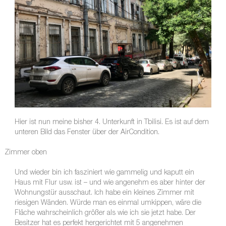
Hier ist nun meine bisher 4. Unterkunft in Tbilisi. Es ist auf dem
unteren Bild das Fenster über der AirCondition.
Zimmer oben
Und wieder bin ich fasziniert wie gammelig und kaputt ein
Haus mit Flur usw. ist – und wie angenehm es aber hinter der
Wohnungstür ausschaut. Ich habe ein kleines Zimmer mit
riesigen Wänden. Würde man es einmal umkippen, wäre die
Fläche wahrscheinlich größer als wie ich sie jetzt habe. Der
Besitzer hat es perfekt hergerichtet mit 5 angenehmen