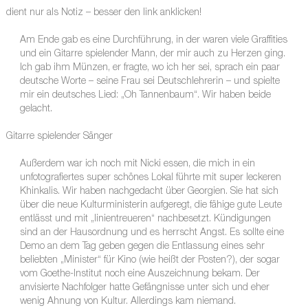
dient nur als Notiz – besser den link anklicken!
Am Ende gab es eine Durchführung, in der waren viele Graffities
und ein Gitarre spielender Mann, der mir auch zu Herzen ging.
Ich gab ihm Münzen, er fragte, wo ich her sei, sprach ein paar
deutsche Worte – seine Frau sei Deutschlehrerin – und spielte
mir ein deutsches Lied: „Oh Tannenbaum“. Wir haben beide
gelacht.
Gitarre spielender Sänger
Außerdem war ich noch mit Nicki essen, die mich in ein
unfotografiertes super schönes Lokal führte mit super leckeren
Khinkalis. Wir haben nachgedacht über Georgien. Sie hat sich
über die neue Kulturministerin aufgeregt, die fähige gute Leute
entlässt und mit „linientreueren“ nachbesetzt. Kündigungen
sind an der Hausordnung und es herrscht Angst. Es sollte eine
Demo an dem Tag geben gegen die Entlassung eines sehr
beliebten „Minister“ für Kino (wie heißt der Posten?), der sogar
vom Goethe-Institut noch eine Auszeichnung bekam. Der
anvisierte Nachfolger hatte Gefängnisse unter sich und eher
wenig Ahnung von Kultur. Allerdings kam niemand.