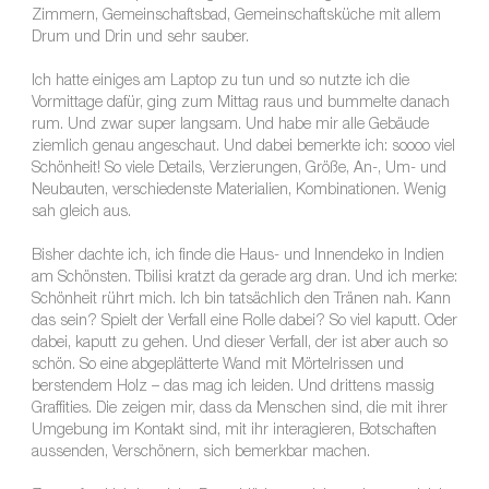
Zimmern, Gemeinschaftsbad, Gemeinschaftsküche mit allem
Drum und Drin und sehr sauber.
Ich hatte einiges am Laptop zu tun und so nutzte ich die
Vormittage dafür, ging zum Mittag raus und bummelte danach
rum. Und zwar super langsam. Und habe mir alle Gebäude
ziemlich genau angeschaut. Und dabei bemerkte ich: soooo viel
Schönheit! So viele Details, Verzierungen, Größe, An-, Um- und
Neubauten, verschiedenste Materialien, Kombinationen. Wenig
sah gleich aus.
Bisher dachte ich, ich finde die Haus- und Innendeko in Indien
am Schönsten. Tbilisi kratzt da gerade arg dran. Und ich merke:
Schönheit rührt mich. Ich bin tatsächlich den Tränen nah. Kann
das sein? Spielt der Verfall eine Rolle dabei? So viel kaputt. Oder
dabei, kaputt zu gehen. Und dieser Verfall, der ist aber auch so
schön. So eine abgeplätterte Wand mit Mörtelrissen und
berstendem Holz – das mag ich leiden. Und drittens massig
Graffities. Die zeigen mir, dass da Menschen sind, die mit ihrer
Umgebung im Kontakt sind, mit ihr interagieren, Botschaften
aussenden, Verschönern, sich bemerkbar machen.