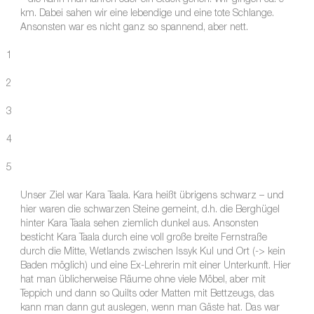
– die kann man fahren oder ein Stück gehen. Wir gingen ca. 9
km. Dabei sahen wir eine lebendige und eine tote Schlange.
Ansonsten war es nicht ganz so spannend, aber nett.
1
2
3
4
5
Unser Ziel war Kara Taala. Kara heißt übrigens schwarz – und
hier waren die schwarzen Steine gemeint, d.h. die Berghügel
hinter Kara Taala sehen ziemlich dunkel aus. Ansonsten
besticht Kara Taala durch eine voll große breite Fernstraße
durch die Mitte, Wetlands zwischen Issyk Kul und Ort (-> kein
Baden möglich) und eine Ex-Lehrerin mit einer Unterkunft. Hier
hat man üblicherweise Räume ohne viele Möbel, aber mit
Teppich und dann so Quilts oder Matten mit Bettzeugs, das
kann man dann gut auslegen, wenn man Gäste hat. Das war