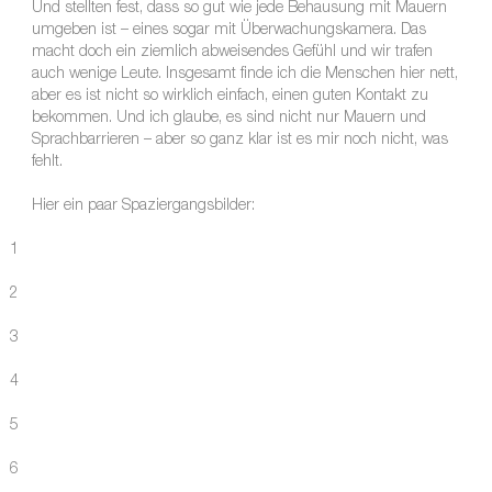
Und stellten fest, dass so gut wie jede Behausung mit Mauern
umgeben ist – eines sogar mit Überwachungskamera. Das
macht doch ein ziemlich abweisendes Gefühl und wir trafen
auch wenige Leute. Insgesamt finde ich die Menschen hier nett,
aber es ist nicht so wirklich einfach, einen guten Kontakt zu
bekommen. Und ich glaube, es sind nicht nur Mauern und
Sprachbarrieren – aber so ganz klar ist es mir noch nicht, was
fehlt.
Hier ein paar Spaziergangsbilder:
1
2
3
4
5
6