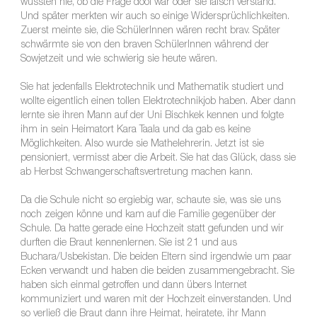
wussten nie, ob die Frage doof war oder sie falsch verstand.
Und später merkten wir auch so einige Widersprüchlichkeiten.
Zuerst meinte sie, die SchülerInnen wären recht brav. Später
schwärmte sie von den braven SchülerInnen während der
Sowjetzeit und wie schwierig sie heute wären.
Sie hat jedenfalls Elektrotechnik und Mathematik studiert und
wollte eigentlich einen tollen Elektrotechnikjob haben. Aber dann
lernte sie ihren Mann auf der Uni Bischkek kennen und folgte
ihm in sein Heimatort Kara Taala und da gab es keine
Möglichkeiten. Also wurde sie Mathelehrerin. Jetzt ist sie
pensioniert, vermisst aber die Arbeit. Sie hat das Glück, dass sie
ab Herbst Schwangerschaftsvertretung machen kann.
Da die Schule nicht so ergiebig war, schaute sie, was sie uns
noch zeigen könne und kam auf die Familie gegenüber der
Schule. Da hatte gerade eine Hochzeit statt gefunden und wir
durften die Braut kennenlernen. Sie ist 21 und aus
Buchara/Usbekistan. Die beiden Eltern sind irgendwie um paar
Ecken verwandt und haben die beiden zusammengebracht. Sie
haben sich einmal getroffen und dann übers Internet
kommuniziert und waren mit der Hochzeit einverstanden. Und
so verließ die Braut dann ihre Heimat, heiratete, ihr Mann