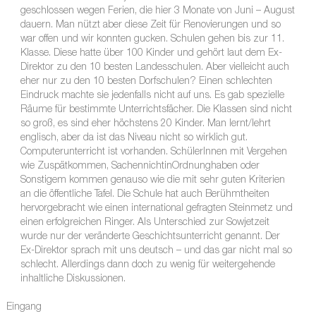
geschlossen wegen Ferien, die hier 3 Monate von Juni – August
dauern. Man nützt aber diese Zeit für Renovierungen und so
war offen und wir konnten gucken. Schulen gehen bis zur 11.
Klasse. Diese hatte über 100 Kinder und gehört laut dem Ex-
Direktor zu den 10 besten Landesschulen. Aber vielleicht auch
eher nur zu den 10 besten Dorfschulen? Einen schlechten
Eindruck machte sie jedenfalls nicht auf uns. Es gab spezielle
Räume für bestimmte Unterrichtsfächer. Die Klassen sind nicht
so groß, es sind eher höchstens 20 Kinder. Man lernt/lehrt
englisch, aber da ist das Niveau nicht so wirklich gut.
Computerunterricht ist vorhanden. SchülerInnen mit Vergehen
wie Zuspätkommen, SachennichtinOrdnunghaben oder
Sonstigem kommen genauso wie die mit sehr guten Kriterien
an die öffentliche Tafel. Die Schule hat auch Berühmtheiten
hervorgebracht wie einen international gefragten Steinmetz und
einen erfolgreichen Ringer. Als Unterschied zur Sowjetzeit
wurde nur der veränderte Geschichtsunterricht genannt. Der
Ex-Direktor sprach mit uns deutsch – und das gar nicht mal so
schlecht. Allerdings dann doch zu wenig für weitergehende
inhaltliche Diskussionen.
Eingang