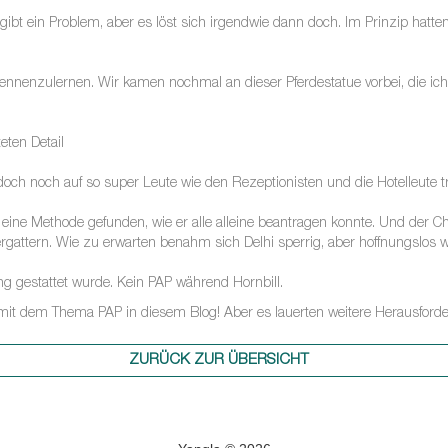
 gibt ein Problem, aber es löst sich irgendwie dann doch. Im Prinzip hatten
ennenzulernen. Wir kamen nochmal an dieser Pferdestatue vorbei, die ich
eten Detail
doch noch auf so super Leute wie den Rezeptionisten und die Hotelleute tri
e Methode gefunden, wie er alle alleine beantragen konnte. Und der Chiefm
attern. Wie zu erwarten benahm sich Delhi sperrig, aber hoffnungslos
g gestattet wurde. Kein PAP während Hornbill.
mit dem Thema PAP in diesem Blog! Aber es lauerten weitere Herausford
ZURÜCK ZUR ÜBERSICHT