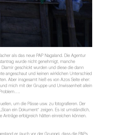
infacher als das neue PAP Nagaland. Die Agentur
Erstantrag wurde nicht genehmigt, manche
 Diamir geschickt wurden und diese die dann
ente angeschaut und keinen wirklichen Unterschied
en. Aber insgesamt hieß es von Azos Seite eher:
r und mich mit der Gruppe und Unwissenheit allein
n Problem….
uellen, um die Pässe usw. zu fotografieren. Der
„Scan ein Dokument“ zeigen. Es ist umständlich,
ie Anträge erfolgreich hätten einreichen können.
stand er (auch vor der Gruppe), dass die PAPs