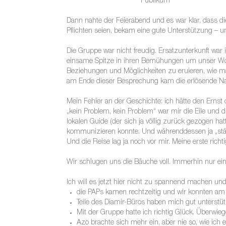
Publikum
Dann nahte der Feierabend und es war klar, dass die
Pflichten seien, bekam eine gute Unterstützung – u
Die Gruppe war nicht freudig. Ersatzunterkunft war
einsame Spitze in ihren Bemühungen um unser Woh
Beziehungen und Möglichkeiten zu eruieren, wie ma
am Ende dieser Besprechung kam die erlösende Nac
Mein Fehler an der Geschichte: ich hätte den Erns
„kein Problem, kein Problem“ war mir die Eile und d
lokalen Guide (der sich ja völlig zurück gezogen hat
kommunizieren konnte. Und währenddessen ja „ständ
Und die Reise lag ja noch vor mir. Meine erste richt
Wir schlugen uns die Bäuche voll. Immerhin nur ein 
Ich will es jetzt hier nicht zu spannend machen un
die PAPs kamen rechtzeitig und wir konnten am 
Teile des Diamir-Büros haben mich gut unterstüt
Mit der Gruppe hatte ich richtig Glück. Überw
Azo brachte sich mehr ein, aber nie so, wie ich 