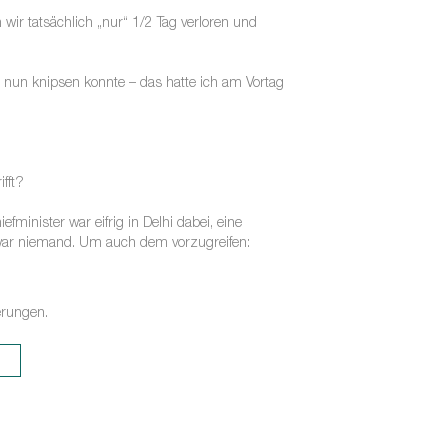
 wir tatsächlich „nur“ 1/2 Tag verloren und
 nun knipsen konnte – das hatte ich am Vortag
fft?
inister war eifrig in Delhi dabei, eine
 war niemand. Um auch dem vorzugreifen:
erungen.