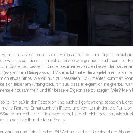
Permit. Das ist schon seit vielen vielen Jahren so – und eigentlich viel e
d die Permits da. Dieses Jahr schien sich etwas geändert zu haben. Der 
ntur müsste nachbessern. Da die Dokumente von den Reisenden selber an
darauf (es geht um Reisepass und Visum). Ich hatte die abgelehnten Dokum
mich etwas hilflos, wie wir nun zu „besseren“ Dokumenten kommen könnt
 sich leider am Anfang dadurch aus, dass er eigentlich nie greifbar wa
okumente einzusammeln und für bessere Ergebnisse zu sorgen. Wie? Mei
 sollte, ich saß in der Rezeption und suchte irgendwelche besseren Lichtq
eine Rettung! Er hat auch ein iPhone und konnte mir dort die Funktion 
! Wäre er mir nicht zur Hilfe gekommen, hätte ich nicht gewusst, wie wir d
r. Ich schickte ihm die tollen Scans.
rschriften und Fotos für den PAP-Antrag. Und an Reisetag 4 am Abend ge