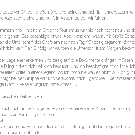
 Leute vor Ort den großen Chef und seine Unterschrift nicht ergattern kon
nd Azo suchte eine Unterkunft in Assam zu der wir fuhren.
 immerhin toll. In einem Ort ohne Tourismus war sie noch recht neu und 
lergehen. Das besänftigte etwas. Aber trotzdem: was nun? Große Berat
n die Unterschrift des Chefs am nächsten Tag frühzeitig ergattern könn
hricht: kein Plan B nötig, wir würden die Unterschrift am Morgen beko
t der Lage eher erkennen und zeitig auf tolle Dokumente drängen müsse
ie Dringlichkeit nicht wirklich bewusst. Und ich beschäftigte mich innerl
te) leiten sollte in einer Gegend, wo ich noch nie war, es nicht wirklich 
ig“ bei der Gruppe war und versuchte, mich irgendwie „über Wasser“ zu 
ige Diamir-Reiseleitung! Ich hatte Stress…..
bisschen Zeit verloren.
d auch nicht in Details gehen – von daher eine kleine Zusammenfassung:
nächsten Vormittag einreisen
zt
iegend erfahrene Reisende, die sich bemühten, gut mit den Gegebenheite
es mir erwünscht hätte