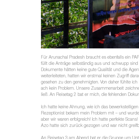
Für Arunachal Pradesh braucht es ebenfalls ein PAP-
füllt die Anträge selbständig aus und schwupp sin
Dokumente hätten keine gute Qualität und die Age
weiterleiteten, hatten wir erstmal keinen Zugriff 
gesehen zu den genehmigten. Von daher fühlte ich 
ach kein Problem. Unsere Zusammenarbeit zeichnete
ließ. An Reisetag 2 bat er mich, die fehlenden D
Ich hatte keine Ahnung, wie ich das bewerkstelligen
Rezeptionist bekam mein Problem mit – und wurde m
aber wir waren erfolgreich! Ich hatte perfekte Scans
Azo hatte sich zurück gezogen und war nicht greifba
An Reisetag 3 am Abend bat er die Gruppe um Unte