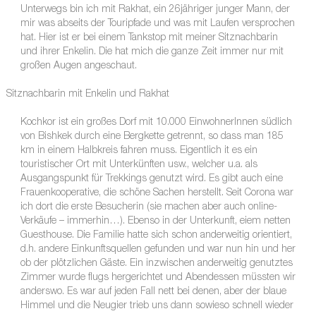
Unterwegs bin ich mit Rakhat, ein 26jähriger junger Mann, der
mir was abseits der Touripfade und was mit Laufen versprochen
hat. Hier ist er bei einem Tankstop mit meiner Sitznachbarin
und ihrer Enkelin. Die hat mich die ganze Zeit immer nur mit
großen Augen angeschaut.
Sitznachbarin mit Enkelin und Rakhat
Kochkor ist ein großes Dorf mit 10.000 EinwohnerInnen südlich
von Bishkek durch eine Bergkette getrennt, so dass man 185
km in einem Halbkreis fahren muss. Eigentlich it es ein
touristischer Ort mit Unterkünften usw., welcher u.a. als
Ausgangspunkt für Trekkings genutzt wird. Es gibt auch eine
Frauenkooperative, die schöne Sachen herstellt. Seit Corona war
ich dort die erste Besucherin (sie machen aber auch online-
Verkäufe – immerhin…). Ebenso in der Unterkunft, eiem netten
Guesthouse. Die Familie hatte sich schon anderweitig orientiert,
d.h. andere Einkunftsquellen gefunden und war nun hin und her
ob der plötzlichen Gäste. Ein inzwischen anderweitig genutztes
Zimmer wurde flugs hergerichtet und Abendessen müssten wir
anderswo. Es war auf jeden Fall nett bei denen, aber der blaue
Himmel und die Neugier trieb uns dann sowieso schnell wieder