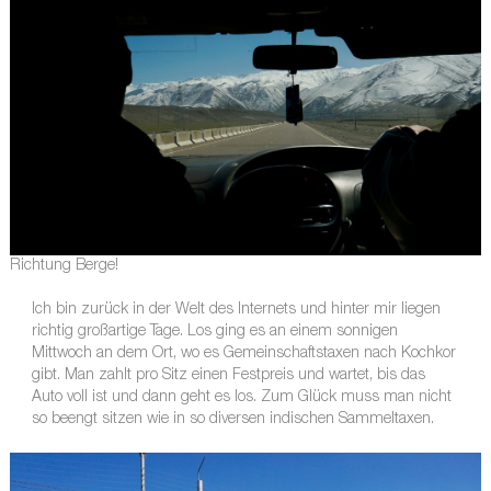
Richtung Berge!
Ich bin zurück in der Welt des Internets und hinter mir liegen
richtig großartige Tage. Los ging es an einem sonnigen
Mittwoch an dem Ort, wo es Gemeinschaftstaxen nach Kochkor
gibt. Man zahlt pro Sitz einen Festpreis und wartet, bis das
Auto voll ist und dann geht es los. Zum Glück muss man nicht
so beengt sitzen wie in so diversen indischen Sammeltaxen.