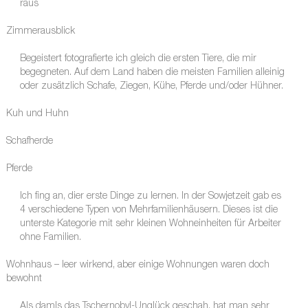
raus
Zimmerausblick
Begeistert fotografierte ich gleich die ersten Tiere, die mir
begegneten. Auf dem Land haben die meisten Familien alleinig
oder zusätzlich Schafe, Ziegen, Kühe, Pferde und/oder Hühner.
Kuh und Huhn
Schafherde
Pferde
Ich fing an, dier erste Dinge zu lernen. In der Sowjetzeit gab es
4 verschiedene Typen von Mehrfamilienhäusern. Dieses ist die
unterste Kategorie mit sehr kleinen Wohneinheiten für Arbeiter
ohne Familien.
Wohnhaus – leer wirkend, aber einige Wohnungen waren doch
bewohnt
Als damls das Tschernobyl-Unglück geschah, hat man sehr