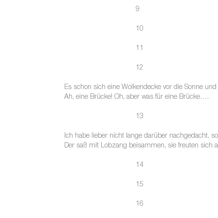
9
10
11
12
Es schon sich eine Wolkendecke vor die Sonne und b
Ah, eine Brücke! Oh, aber was für eine Brücke….
13
Ich habe lieber nicht lange darüber nachgedacht, so
Der saß mit Lobzang beisammen, sie freuten sich a
14
15
16