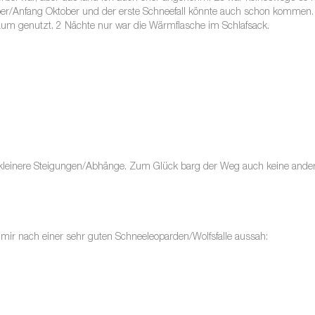
r/Anfang Oktober und der erste Schneefall könnte auch schon kommen. 
 genutzt. 2 Nächte nur war die Wärmflasche im Schlafsack.
kleinere Steigungen/Abhänge. Zum Glück barg der Weg auch keine ander
mir nach einer sehr guten Schneeleoparden/Wolfsfalle aussah: