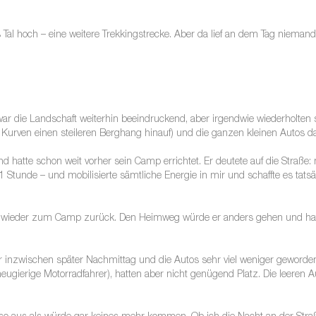
Tal hoch – eine weitere Trekkingstrecke. Aber da lief an dem Tag niemand
die Landschaft weiterhin beeindruckend, aber irgendwie wiederholten sic
 Kurven einen steileren Berghang hinauf) und die ganzen kleinen Autos dar
nd hatte schon weit vorher sein Camp errichtet. Er deutete auf die Straß
1 Stunde – und mobilisierte sämtliche Energie in mir und schaffte es tatsä
e wieder zum Camp zurück. Den Heimweg würde er anders gehen und hatte
inzwischen später Nachmittag und die Autos sehr viel weniger geworden. M
neugierige Motorradfahrer), hatten aber nicht genügend Platz. Die leeren A