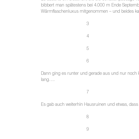
bibbert man spätestens bei 4.000 m Ende Septembe
Wärmflaschenluxus mitgenommen – und beides kaum
3
4
5
6
Dann ging es runter und gerade aus und nur noch 
lang….
7
Es gab auch weiterhin Hausruinen und etwas, dass 
8
9