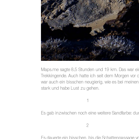
Maps.me sagte 8,5 Stunden und 19 km. Das war eine
Trekkingende. Auch hatte ich seit dem Morgen vo
war auch ein bisschen neugierig, wie es bei meine
stark und habe Lust zu gehen.
1
Es gab inzwischen noch eine weitere Sandfarbe: du
2
Es dauerte ein bisschen, bis die Schattenpassage v