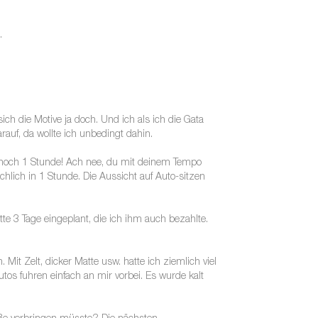
.
h die Motive ja doch. Und ich als ich die Gata
auf, da wollte ich unbedingt dahin.
e: noch 1 Stunde! Ach nee, du mit deinem Tempo
chlich in 1 Stunde. Die Aussicht auf Auto-sitzen
 3 Tage eingeplant, die ich ihm auch bezahlte.
it Zelt, dicker Matte usw. hatte ich ziemlich viel
utos fuhren einfach an mir vorbei. Es wurde kalt