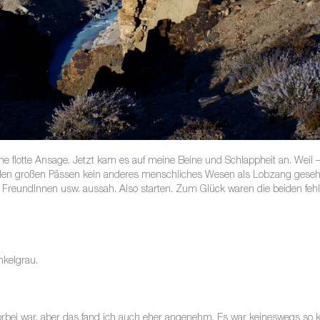
 flotte Ansage. Jetzt kam es auf meine Beine und Schlappheit an. Weil
r den großen Pässen kein anderes menschliches Wesen als Lobzang gese
n FreundInnen usw. aussah. Also starten. Zum Glück waren die beiden feh
nkelgrau.
orbei war, aber das fand ich auch eher angenehm. Es war keineswegs so ka