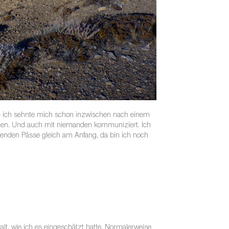
 – ich sehnte mich schon inzwischen nach einem
hen. Und auch mit niemanden kommuniziert. Ich
lenden Pässe gleich am Anfang, da bin ich noch
lt, wie ich es eingeschätzt hatte. Normalerweise