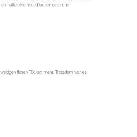
Ich hatte eine neue Daunenjacke und
weitigen fiesen Tücken mehr. Trotzdem war es