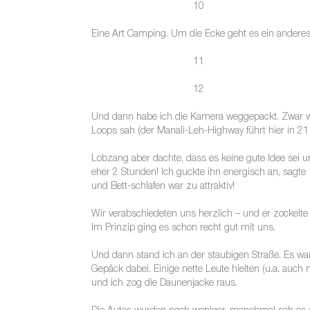
10
Eine Art Camping. Um die Ecke geht es ein anderes 
11
12
Und dann habe ich die Kamera weggepackt. Zwar war 
Loops sah (der Manali-Leh-Highway führt hier in 21
Lobzang aber dachte, dass es keine gute Idee sei u
eher 2 Stunden! Ich guckte ihn energisch an, sagte 
und Bett-schlafen war zu attraktiv!
Wir verabschiedeten uns herzlich – und er zockelt
Im Prinzip ging es schon recht gut mit uns.
Und dann stand ich an der staubigen Straße. Es war 
Gepäck dabei. Einige nette Leute hielten (u.a. auch 
und ich zog die Daunenjacke raus.