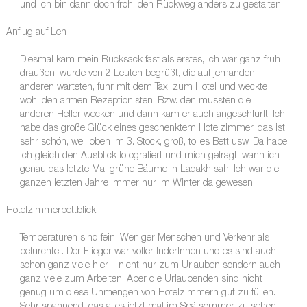
und ich bin dann doch froh, den Rückweg anders zu gestalten.
Anflug auf Leh
Diesmal kam mein Rucksack fast als erstes, ich war ganz früh
draußen, wurde von 2 Leuten begrüßt, die auf jemanden
anderen warteten, fuhr mit dem Taxi zum Hotel und weckte
wohl den armen Rezeptionisten. Bzw. den mussten die
anderen Helfer wecken und dann kam er auch angeschlurft. Ich
habe das große Glück eines geschenktem Hotelzimmer, das ist
sehr schön, weil oben im 3. Stock, groß, tolles Bett usw. Da habe
ich gleich den Ausblick fotografiert und mich gefragt, wann ich
genau das letzte Mal grüne Bäume in Ladakh sah. Ich war die
ganzen letzten Jahre immer nur im Winter da gewesen.
Hotelzimmerbettblick
Temperaturen sind fein, Weniger Menschen und Verkehr als
befürchtet. Der Flieger war voller InderInnen und es sind auch
schon ganz viele hier – nicht nur zum Urlauben sondern auch
ganz viele zum Arbeiten. Aber die Urlaubenden sind nicht
genug um diese Unmengen von Hotelzimmern gut zu füllen.
Sehr spannend, das alles jetzt mal im Spätsommer zu sehen.