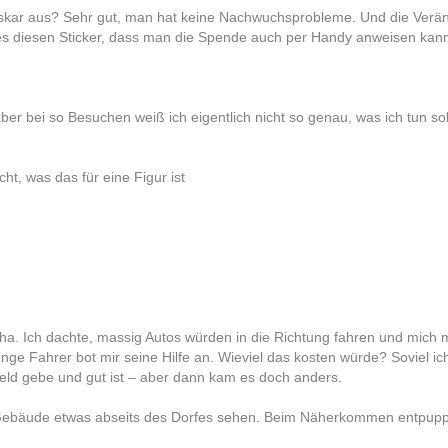
ar aus? Sehr gut, man hat keine Nachwuchsprobleme. Und die Veränd
es diesen Sticker, dass man die Spende auch per Handy anweisen kan
er bei so Besuchen weiß ich eigentlich nicht so genau, was ich tun sol
t, was das für eine Figur ist
a. Ich dachte, massig Autos würden in die Richtung fahren und mich m
nge Fahrer bot mir seine Hilfe an. Wieviel das kosten würde? Soviel ic
eld gebe und gut ist – aber dann kam es doch anders.
ebäude etwas abseits des Dorfes sehen. Beim Näherkommen entpuppte 