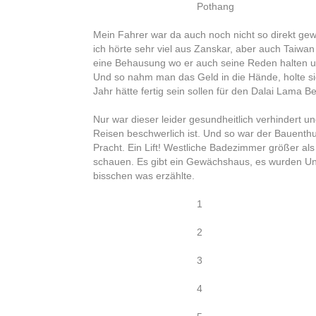
Pothang
Mein Fahrer war da auch noch nicht so direkt g
ich hörte sehr viel aus Zanskar, aber auch Tai
eine Behausung wo er auch seine Reden halten un
Und so nahm man das Geld in die Hände, holte si
Jahr hätte fertig sein sollen für den Dalai Lama B
Nur war dieser leider gesundheitlich verhindert u
Reisen beschwerlich ist. Und so war der Bauenthu
Pracht. Ein Lift! Westliche Badezimmer größer als
schauen. Es gibt ein Gewächshaus, es wurden Unm
bisschen was erzählte.
1
2
3
4