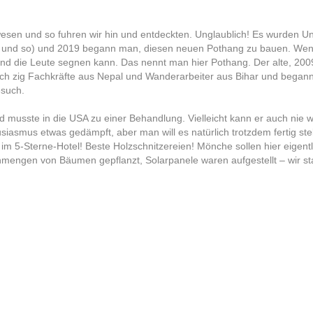
ewesen und so fuhren wir hin und entdeckten. Unglaublich! Es wurde
wan und so) und 2019 begann man, diesen neuen Pothang zu bauen. We
d die Leute segnen kann. Das nennt man hier Pothang. Der alte, 2009
ch zig Fachkräfte aus Nepal und Wanderarbeiter aus Bihar und begann
esuch.
nd musste in die USA zu einer Behandlung. Vielleicht kann er auch nie 
siasmus etwas gedämpft, aber man will es natürlich trotzdem fertig st
 im 5-Sterne-Hotel! Beste Holzschnitzereien! Mönche sollen hier eigentl
engen von Bäumen gepflanzt, Solarpanele waren aufgestellt – wir sta