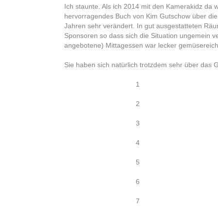
Ich staunte. Als ich 2014 mit den Kamerakidz da w
hervorragendes Buch von Kim Gutschow über die
Jahren sehr verändert. In gut ausgestatteten Räu
Sponsoren so dass sich die Situation ungemein 
angebotene) Mittagessen war lecker gemüsereich.
Sie haben sich natürlich trotzdem sehr über das G
1
2
3
4
5
6
7