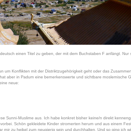
n deutsch einen Titel zu geben, der mit dem Buchstaben F anfängt. Nur s
s nun um Konflikten mit der Distriktzugehörigkeit geht oder das Zusa
h, hat aber in Padum eine bemerkenswerte und sichtbare moslemische 
 eine neue:
Sunni-Muslime aus. Ich habe konkret bisher keine/n direkt kennenge
t vorbei. Schön gekleidete Kinder stromerten herum und aus einem Fest
 mir zu heikel zum neugierig sein und durchhalten. Und so ging ich wi