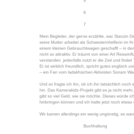
5
6
7
Mein Begleiter, der gerne erzählte, war Stanzin D
seine Mutter arbeitet als Schwesternhelferin im Kr
einem kleinen Gebrauchtwagen geschafft – in dem
nicht so attraktiv. Er träumt von einer Art Reisei
verstanden. jedenfalls nutzt er die Zeit und find
Er ist wirklich freundlich, spricht gutes englis
– ein Fan vom ladakhsichen Aktivisten Sonam Wan
Und so fragte ich ihn, ob ich ihn tatsächlich noc
hin. Das Kamerakidz-Projekt gibt es ja nicht me
gibt so viel Geld, wie sie möchte. Dieses würde
hinbringen können und ich hatte jetzt noch etwas
Wir kamen allerdings ein wenig ungünstig, es wa
Buchhaltung