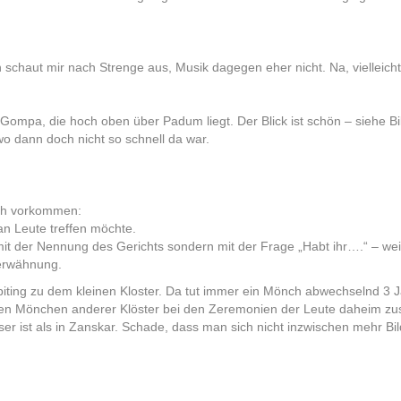
 schaut mir nach Strenge aus, Musik dagegen eher nicht. Na, vielleic
ompa, die hoch oben über Padum liegt. Der Blick ist schön – siehe Bi
wo dann doch nicht so schnell da war.
sch vorkommen:
n Leute treffen möchte.
mit der Nennung des Gerichts sondern mit der Frage „Habt ihr….“ – weil
nerwähnung.
ting zu dem kleinen Kloster. Da tut immer ein Mönch abwechselnd 3 Ja
deren Mönchen anderer Klöster bei den Zeremonien der Leute daheim zust
 ist als in Zanskar. Schade, dass man sich nicht inzwischen mehr Bildun