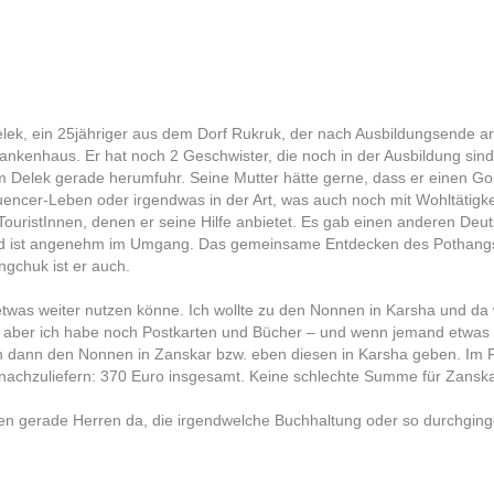
elek, ein 25jähriger aus dem Dorf Rukruk, der nach Ausbildungsende arb
ankenhaus. Er hat noch 2 Geschwister, die noch in der Ausbildung sind.
 Delek gerade herumfuhr. Seine Mutter hätte gerne, dass er einen G
nfluencer-Leben oder irgendwas in der Art, was auch noch mit Wohltätigke
et TouristInnen, denen er seine Hilfe anbietet. Es gab einen anderen De
ch und ist angenehm im Umgang. Das gemeinsame Entdecken des Pothangs
gchuk ist er auch.
h etwas weiter nutzen könne. Ich wollte zu den Nonnen in Karsha und da
hr, aber ich habe noch Postkarten und Bücher – und wenn jemand etwas
 ich dann den Nonnen in Zanskar bzw. eben diesen in Karsha geben. Im
 nachzuliefern: 370 Euro insgesamt. Keine schlechte Summe für Zanska
ren gerade Herren da, die irgendwelche Buchhaltung oder so durchging