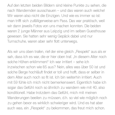
Auf den letzten beiden Bildern sind kleine Punkte zu sehen, die
nach Wandernden ausschauen – und das waren auch welche!
Wir waren also nicht die Einzigen. Und wie es immer so ist:
man trifft sich zufälligerweise am Pass. Das war praktisch, weil
wir dann jeweils Fotos von uns machen konnten. Die beiden
waren 2 junge Männer aus Leipzig und im selben Guesthouse
gewesen. Sie hatten sehr wenig Gepäck dabei und nur
Turnschuhe, waren aber sehr flott unterwegs.
Als wir uns oben trafen, rief der eine gleich „Respekt“ aus als er
sah, dass ich es war, die er hier oben traf. „In diesem Alter noch
solche Höhen erklimmen!“ Ich war irritiert – sehe ich
inzwischen schon wie 85 aus? Nein, alles was über 50 ist und
solche Berge hochläuft findet er toll und hofft, dass er selber in
dem Alter auch noch so fit ist. Ich bin weiterhin irritiert. Auch
mit 59 fühle ich mich nicht bemerkenswert. Eigentlich habe ich
sogar das Gefühl noch so ähnlich zu wandern wie mit 40, also
konditionell. Habe trotzdem das Gefühl, mich mit meinen
Wanderungen beeilen zu müssen, d.h. so viel wie möglich noch
zu gehen bevor es wirklich schwieriger wird. Und es hat aber
auch was, ein „Respekt“ zu bekommen, das freut mich schon.