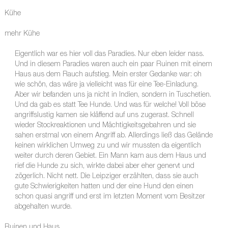
Kühe
mehr Kühe
Eigentlich war es hier voll das Paradies. Nur eben leider nass.
Und in diesem Paradies waren auch ein paar Ruinen mit einem
Haus aus dem Rauch aufstieg. Mein erster Gedanke war: oh
wie schön, das wäre ja vielleicht was für eine Tee-Einladung.
Aber wir befanden uns ja nicht in Indien, sondern in Tuschetien.
Und da gab es statt Tee Hunde. Und was für welche! Voll böse
angriffslustig kamen sie kläffend auf uns zugerast. Schnell
wieder Stockreaktionen und Mächtigkeitsgebahren und sie
sahen erstmal von einem Angriff ab. Allerdings ließ das Gelände
keinen wirklichen Umweg zu und wir mussten da eigentlich
weiter durch deren Gebiet. Ein Mann kam aus dem Haus und
rief die Hunde zu sich, wirkte dabei aber eher genervt und
zögerlich. Nicht nett. Die Leipziger erzählten, dass sie auch
gute Schwierigkeiten hatten und der eine Hund den einen
schon quasi angriff und erst im letzten Moment vom Besitzer
abgehalten wurde.
Ruinen und Haus