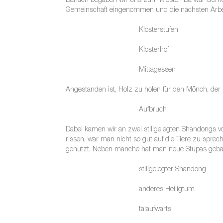
Danach begaben wir uns zum Kloster. Da war Gemei
Gemeinschaft eingenommen und die nächsten Arbeit
Klosterstufen
Klosterhof
Mittagessen
Angestanden ist, Holz zu holen für den Mönch, der 
Aufbruch
Dabei kamen wir an zwei stillgelegten Shandongs v
rissen, war man nicht so gut auf die Tiere zu spre
genutzt. Neben manche hat man neue Stupas gebaut
stillgelegter Shandong
anderes Heiligtum
talaufwärts