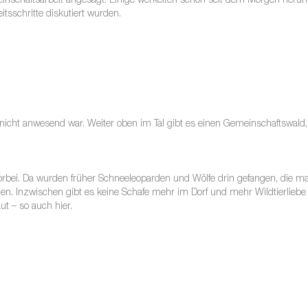
nschaftsarbeit angesagt. Einige werkelten schon seit dem Morgen herum
sschritte diskutiert wurden.
nicht anwesend war. Weiter oben im Tal gibt es einen Gemeinschaftswald, q
orbei. Da wurden früher Schneeleoparden und Wölfe drin gefangen, die ma
chen. Inzwischen gibt es keine Schafe mehr im Dorf und mehr Wildtierlie
 – so auch hier.