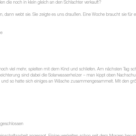
den die noch in klein gleich an den Schlachter verkauft?
 dann webt sie. Sie zeigte es uns draußen. Eine Woche braucht sie für ei
me
noch viel mehr, spielten mit dem Kind und schliefen. Am nächsten Tag 
Erleichterung sind dabei die Solarwasserheizer – man kippt oben Nachsc
kig und so hatte sich einiges an Wäsche zusammengesammelt. Mit den grö
ngeschlossen