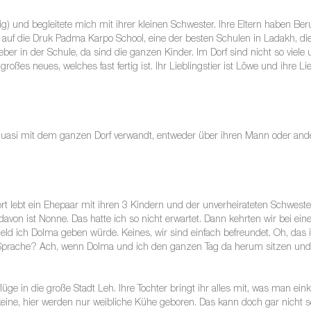
g) und begleitete mich mit ihrer kleinen Schwester. Ihre Eltern haben Ber
f die Druk Padma Karpo School, eine der besten Schulen in Ladakh, die in
lieber in der Schule, da sind die ganzen Kinder. Im Dorf sind nicht so viele
großes neues, welches fast fertig ist. Ihr Lieblingstier ist Löwe und ihre
quasi mit dem ganzen Dorf verwandt, entweder über ihren Mann oder ander
 Dort lebt ein Ehepaar mit ihren 3 Kindern und der unverheirateten Schwes
avon ist Nonne. Das hatte ich so nicht erwartet. Dann kehrten wir bei eine
el Geld ich Dolma geben würde. Keines, wir sind einfach befreundet. Oh, das
 der Sprache? Ach, wenn Dolma und ich den ganzen Tag da herum sitzen un
üge in die große Stadt Leh. Ihre Tochter bringt ihr alles mit, was man eink
eine, hier werden nur weibliche Kühe geboren. Das kann doch gar nicht s