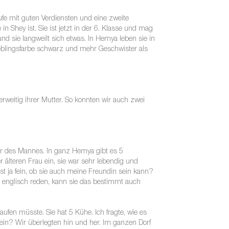
ufe mit guten Verdiensten und eine zweite
 Shey ist. Sie ist jetzt in der 6. Klasse und mag
 und sie langweilt sich etwas. In Hemya leben sie in
 Lieblingsfarbe schwarz und mehr Geschwister als
weitig ihrer Mutter. So konnten wir auch zwei
ter des Mannes. In ganz Hemya gibt es 5
r älteren Frau ein, sie war sehr lebendig und
 ist ja fein, ob sie auch meine Freundin sein kann?
d englisch reden, kann sie das bestimmt auch
aufen müsste. Sie hat 5 Kühe. Ich fragte, wie es
ein? Wir überlegten hin und her. Im ganzen Dorf