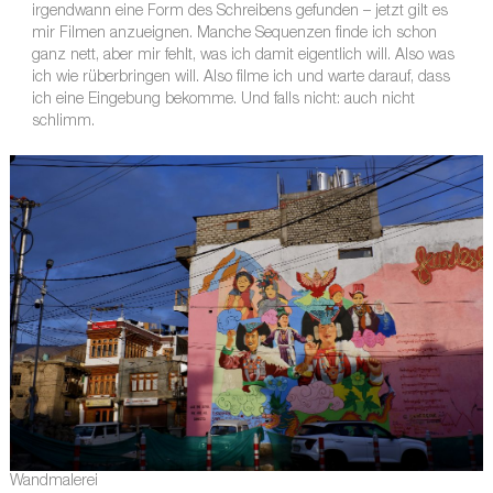
irgendwann eine Form des Schreibens gefunden – jetzt gilt es
mir Filmen anzueignen. Manche Sequenzen finde ich schon
ganz nett, aber mir fehlt, was ich damit eigentlich will. Also was
ich wie rüberbringen will. Also filme ich und warte darauf, dass
ich eine Eingebung bekomme. Und falls nicht: auch nicht
schlimm.
Wandmalerei