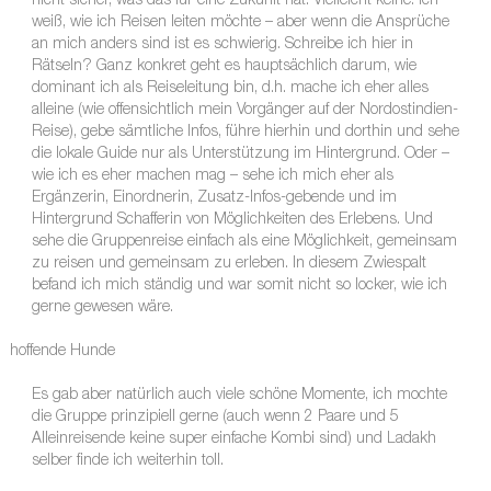
nicht sicher, was das für eine Zukunft hat. Vielleicht keine. Ich
weiß, wie ich Reisen leiten möchte – aber wenn die Ansprüche
an mich anders sind ist es schwierig. Schreibe ich hier in
Rätseln? Ganz konkret geht es hauptsächlich darum, wie
dominant ich als Reiseleitung bin, d.h. mache ich eher alles
alleine (wie offensichtlich mein Vorgänger auf der Nordostindien-
Reise), gebe sämtliche Infos, führe hierhin und dorthin und sehe
die lokale Guide nur als Unterstützung im Hintergrund. Oder –
wie ich es eher machen mag – sehe ich mich eher als
Ergänzerin, Einordnerin, Zusatz-Infos-gebende und im
Hintergrund Schafferin von Möglichkeiten des Erlebens. Und
sehe die Gruppenreise einfach als eine Möglichkeit, gemeinsam
zu reisen und gemeinsam zu erleben. In diesem Zwiespalt
befand ich mich ständig und war somit nicht so locker, wie ich
gerne gewesen wäre.
hoffende Hunde
Es gab aber natürlich auch viele schöne Momente, ich mochte
die Gruppe prinzipiell gerne (auch wenn 2 Paare und 5
Alleinreisende keine super einfache Kombi sind) und Ladakh
selber finde ich weiterhin toll.