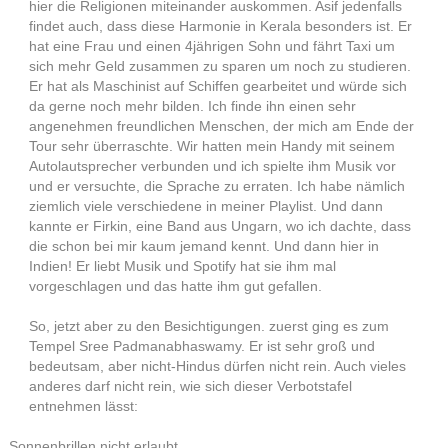
hier die Religionen miteinander auskommen. Asif jedenfalls
findet auch, dass diese Harmonie in Kerala besonders ist. Er
hat eine Frau und einen 4jährigen Sohn und fährt Taxi um
sich mehr Geld zusammen zu sparen um noch zu studieren.
Er hat als Maschinist auf Schiffen gearbeitet und würde sich
da gerne noch mehr bilden. Ich finde ihn einen sehr
angenehmen freundlichen Menschen, der mich am Ende der
Tour sehr überraschte. Wir hatten mein Handy mit seinem
Autolautsprecher verbunden und ich spielte ihm Musik vor
und er versuchte, die Sprache zu erraten. Ich habe nämlich
ziemlich viele verschiedene in meiner Playlist. Und dann
kannte er Firkin, eine Band aus Ungarn, wo ich dachte, dass
die schon bei mir kaum jemand kennt. Und dann hier in
Indien! Er liebt Musik und Spotify hat sie ihm mal
vorgeschlagen und das hatte ihm gut gefallen.
So, jetzt aber zu den Besichtigungen. zuerst ging es zum
Tempel Sree Padmanabhaswamy. Er ist sehr groß und
bedeutsam, aber nicht-Hindus dürfen nicht rein. Auch vieles
anderes darf nicht rein, wie sich dieser Verbotstafel
entnehmen lässt:
Sonnenbrillen nicht erlaubt