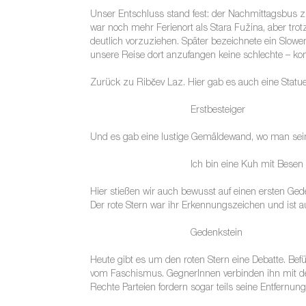
Unser Entschluss stand fest: der Nachmittagsbus z
war noch mehr Ferienort als Stara Fužina, aber tro
deutlich vorzuziehen. Später bezeichnete ein Slowe
unsere Reise dort anzufangen keine schlechte – ko
Zurück zu Ribčev Laz. Hier gab es auch eine Statue 
Erstbesteiger
Und es gab eine lustige Gemäldewand, wo man sein
Ich bin eine Kuh mit Besen
Hier stießen wir auch bewusst auf einen ersten Ged
Der rote Stern war ihr Erkennungszeichen und ist 
Gedenkstein
Heute gibt es um den roten Stern eine Debatte. Bef
vom Faschismus. GegnerInnen verbinden ihn mit d
Rechte Parteien fordern sogar teils seine Entfernun