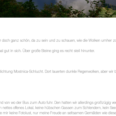
ar doch ganz schön, da zu sein und zu schauen, wie die Wolken umher z
 gut in sich. Über große Steine ging es recht steil hinunter.
Richtung Mostnica-Schlucht. Dort lauerten dunkle Regenwolken, aber wir
und von wo der Bus zum Auto fuhr. Den hatten wir allerdings großzügig verp
ein nettes offenes Lokal, keine hübschen Gassen zum Schlendern, kein See
chte mir keine Fotolust, nur meine Freude an seltsamen Gemälden wie di