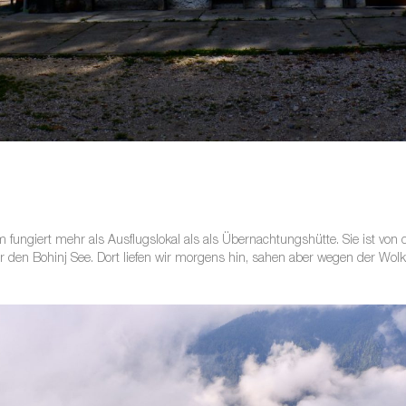
 fungiert mehr als Ausflugslokal als als Übernachtungshütte. Sie ist von 
den Bohinj See. Dort liefen wir morgens hin, sahen aber wegen der Wolken