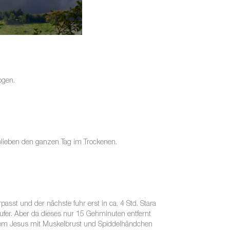
ogen.
 blieben den ganzen Tag im Trockenen.
asst und der nächste fuhr erst in ca. 4 Std. Stara
ufer. Aber da dieses nur 15 Gehminuten entfernt
esem Jesus mit Muskelbrust und Spiddelhändchen