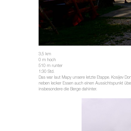
3,5 km
0 m hoch
510 m runter
1:30 Std.
Das war laut Mapy unsere letzte Etappe. Kosijev Dom
neben lecker Essen auch einen Aussichtspunkt über 
insbesondere die Berge dahinter.