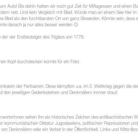
um Auto! Bis dahin hatten wir noch gut Zeit für Mittagessen und einen B
tzdem nett. Und kein Vergleich mit Bled. Würde man an einem See hier in
ne Bled als den furchtbarsten Ort von ganz Slowenien. Könnte sein, dass 
nnte danach ja nur alles besser werden 🙂
der vier Erstbesteiger des Triglavs von 1778:
en Kopf durchstecken konnte für ein Foto:
enkstein der Partisanen. Diese kämpften u.a. im 2. Weltkrieg gegen die d
auf den jeweiligen Gedenksteinen und Denkmälern immer drauf.
ürworterInnen sehen ihn als historisches Zeichen des antifaschistischen 
er kommunistischen Diktatur Jugoslawiens, politischen Repressionen u
g von Denkmälern oder ein Verbot in der Öffentlichkeit. Links und Mitte fä