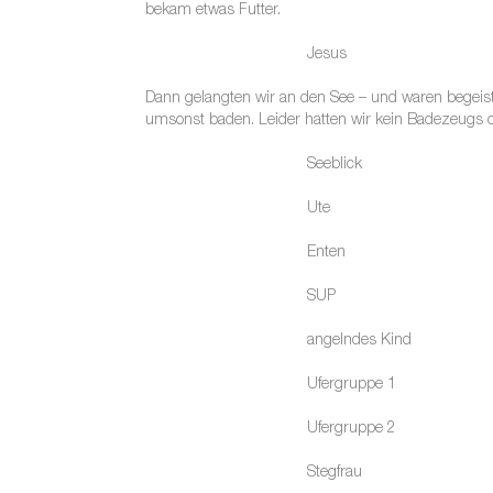
bekam etwas Futter.
Jesus
Dann gelangten wir an den See – und waren begeiste
umsonst baden. Leider hatten wir kein Badezeugs d
Seeblick
Ute
Enten
SUP
angelndes Kind
Ufergruppe 1
Ufergruppe 2
Stegfrau