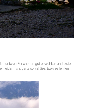
den unteren Ferienorten gut erreichbar und bietet
 leider nicht ganz so viel See. Bzw. es fehlten