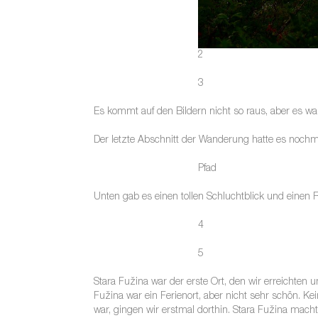
2
3
Es kommt auf den Bildern nicht so raus, aber es w
Der letzte Abschnitt der Wanderung hatte es nochmal
Pfad
Unten gab es einen tollen Schluchtblick und einen 
4
5
Stara Fužina war der erste Ort, den wir erreichten 
Fužina war ein Ferienort, aber nicht sehr schön. K
war, gingen wir erstmal dorthin. Stara Fužina ma