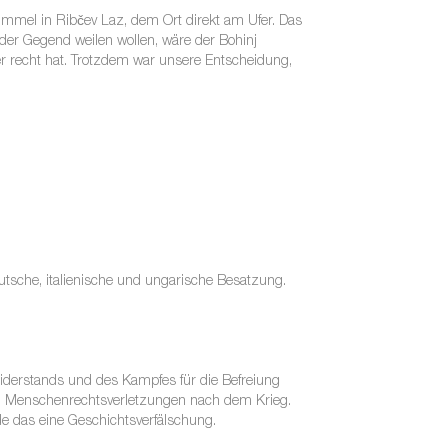
ummel in Ribčev Laz, dem Ort direkt am Ufer. Das
 der Gegend weilen wollen, wäre der Bohinj
er recht hat. Trotzdem war unsere Entscheidung,
eutsche, italienische und ungarische Besatzung.
Widerstands und des Kampfes für die Befreiung
nd Menschenrechtsverletzungen nach dem Krieg.
nde das eine Geschichtsverfälschung.