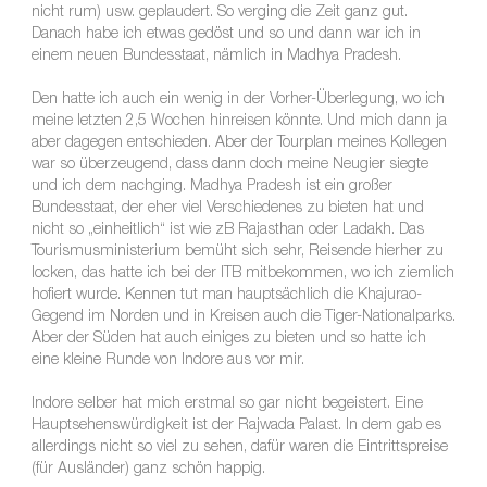
nicht rum) usw. geplaudert. So verging die Zeit ganz gut.
Danach habe ich etwas gedöst und so und dann war ich in
einem neuen Bundesstaat, nämlich in Madhya Pradesh.
Den hatte ich auch ein wenig in der Vorher-Überlegung, wo ich
meine letzten 2,5 Wochen hinreisen könnte. Und mich dann ja
aber dagegen entschieden. Aber der Tourplan meines Kollegen
war so überzeugend, dass dann doch meine Neugier siegte
und ich dem nachging. Madhya Pradesh ist ein großer
Bundesstaat, der eher viel Verschiedenes zu bieten hat und
nicht so „einheitlich“ ist wie zB Rajasthan oder Ladakh. Das
Tourismusministerium bemüht sich sehr, Reisende hierher zu
locken, das hatte ich bei der ITB mitbekommen, wo ich ziemlich
hofiert wurde. Kennen tut man hauptsächlich die Khajurao-
Gegend im Norden und in Kreisen auch die Tiger-Nationalparks.
Aber der Süden hat auch einiges zu bieten und so hatte ich
eine kleine Runde von Indore aus vor mir.
Indore selber hat mich erstmal so gar nicht begeistert. Eine
Hauptsehenswürdigkeit ist der Rajwada Palast. In dem gab es
allerdings nicht so viel zu sehen, dafür waren die Eintrittspreise
(für Ausländer) ganz schön happig.