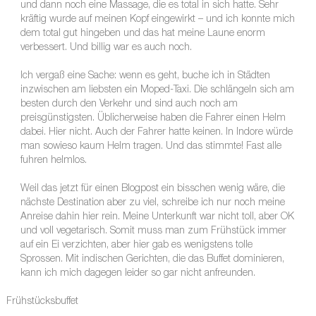
und dann noch eine Massage, die es total in sich hatte. Sehr
kräftig wurde auf meinen Kopf eingewirkt – und ich konnte mich
dem total gut hingeben und das hat meine Laune enorm
verbessert. Und billig war es auch noch.
Ich vergaß eine Sache: wenn es geht, buche ich in Städten
inzwischen am liebsten ein Moped-Taxi. Die schlängeln sich am
besten durch den Verkehr und sind auch noch am
preisgünstigsten. Üblicherweise haben die Fahrer einen Helm
dabei. Hier nicht. Auch der Fahrer hatte keinen. In Indore würde
man sowieso kaum Helm tragen. Und das stimmte! Fast alle
fuhren helmlos.
Weil das jetzt für einen Blogpost ein bisschen wenig wäre, die
nächste Destination aber zu viel, schreibe ich nur noch meine
Anreise dahin hier rein. Meine Unterkunft war nicht toll, aber OK
und voll vegetarisch. Somit muss man zum Frühstück immer
auf ein Ei verzichten, aber hier gab es wenigstens tolle
Sprossen. Mit indischen Gerichten, die das Buffet dominieren,
kann ich mich dagegen leider so gar nicht anfreunden.
Frühstücksbuffet