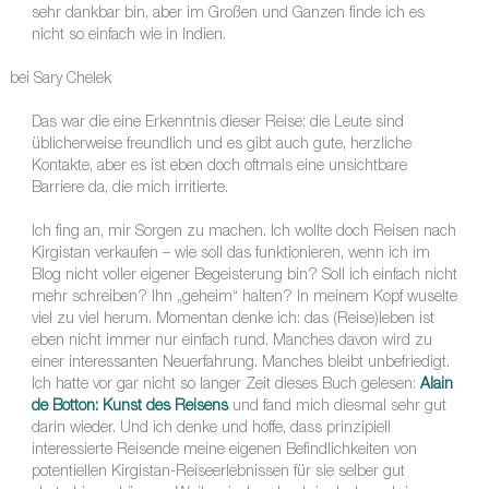
sehr dankbar bin, aber im Großen und Ganzen finde ich es
nicht so einfach wie in Indien.
bei Sary Chelek
Das war die eine Erkenntnis dieser Reise: die Leute sind
üblicherweise freundlich und es gibt auch gute, herzliche
Kontakte, aber es ist eben doch oftmals eine unsichtbare
Barriere da, die mich irritierte.
Ich fing an, mir Sorgen zu machen. Ich wollte doch Reisen nach
Kirgistan verkaufen – wie soll das funktionieren, wenn ich im
Blog nicht voller eigener Begeisterung bin? Soll ich einfach nicht
mehr schreiben? Ihn „geheim“ halten? In meinem Kopf wuselte
viel zu viel herum. Momentan denke ich: das (Reise)leben ist
eben nicht immer nur einfach rund. Manches davon wird zu
einer interessanten Neuerfahrung. Manches bleibt unbefriedigt.
Ich hatte vor gar nicht so langer Zeit dieses Buch gelesen:
Alain
de Botton: Kunst des Reisens
und fand mich diesmal sehr gut
darin wieder. Und ich denke und hoffe, dass prinzipiell
interessierte Reisende meine eigenen Befindlichkeiten von
potentiellen Kirgistan-Reiseerlebnissen für sie selber gut