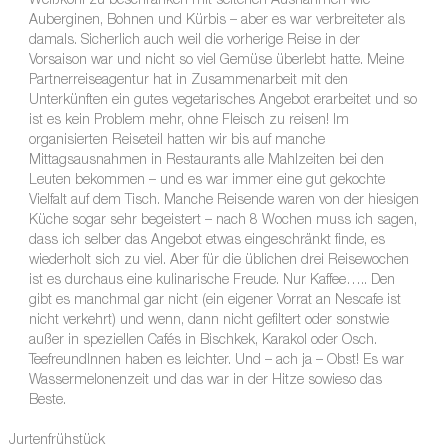
Weißkohl zu beschränken mit seltenen Ausnahmen wie
Auberginen, Bohnen und Kürbis – aber es war verbreiteter als
damals. Sicherlich auch weil die vorherige Reise in der
Vorsaison war und nicht so viel Gemüse überlebt hatte. Meine
Partnerreiseagentur hat in Zusammenarbeit mit den
Unterkünften ein gutes vegetarisches Angebot erarbeitet und so
ist es kein Problem mehr, ohne Fleisch zu reisen! Im
organisierten Reiseteil hatten wir bis auf manche
Mittagsausnahmen in Restaurants alle Mahlzeiten bei den
Leuten bekommen – und es war immer eine gut gekochte
Vielfalt auf dem Tisch. Manche Reisende waren von der hiesigen
Küche sogar sehr begeistert – nach 8 Wochen muss ich sagen,
dass ich selber das Angebot etwas eingeschränkt finde, es
wiederholt sich zu viel. Aber für die üblichen drei Reisewochen
ist es durchaus eine kulinarische Freude. Nur Kaffee….. Den
gibt es manchmal gar nicht (ein eigener Vorrat an Nescafe ist
nicht verkehrt) und wenn, dann nicht gefiltert oder sonstwie
außer in speziellen Cafés in Bischkek, Karakol oder Osch.
TeefreundInnen haben es leichter. Und – ach ja – Obst! Es war
Wassermelonenzeit und das war in der Hitze sowieso das
Beste.
Jurtenfrühstück