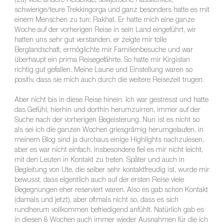
(zu) viele andere Reisende, sowjetische Hässlichkeit,
schwierige/teure Trekkingorga und ganz besonders hatte es mit
einem Menschen zu tun: Rakhat. Er hatte mich eine ganze
Woche auf der vorherigen Reise in sein Land eingeführt, wir
hatten uns sehr gut verstanden, er zeigte mir tolle
Berglandschaft, ermöglichte mir Familienbesuche und war
überhaupt ein prima Reisegefährte. So hatte mir Kirgistan
richtig gut gefallen. Meine Laune und Einstellung waren so
positiv, dass sie mich auch durch die weitere Reisezeit trugen.
Aber nicht bis in diese Reise hinein. Ich war gestresst und hatte
das Gefühl, hierhin und dorthin herumzuirren, immer auf der
Suche nach der vorherigen Begeisterung. Nun ist es nicht so
als sei ich die ganzen Wochen griesgrämig herumgelaufen, in
meinem Blog sind ja durchaus einige Highlights nachzulesen,
aber es war nicht einfach. Insbesondere fiel es mir nicht leicht,
mit den Leuten in Kontakt zu treten. Später und auch in
Begleitung von Ute, die selber sehr kontaktfreudig ist, wurde mir
bewusst, dass eigentlich auch auf der ersten Reise viele
Begegnungen eher reserviert waren. Also es gab schon Kontakt
(damals und jetzt), aber oftmals nicht so, dass es sich
rundherum vollkommen befriedigend anfühlt. Natürlich gab es
in diesen 8 Wochen auch immer wieder Ausnahmen für die ich