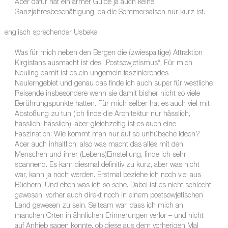
Aber dafür hat ein armer Guide ja auch keine
Ganzjahresbeschäftigung, da die Sommersaison nur kurz ist.
englisch sprechender Usbeke
Was für mich neben den Bergen die (zwiespältige) Attraktion
Kirgistans ausmacht ist des „Postsowjetismus“. Für mich
Neuling damit ist es ein ungemein faszinierendes
Neulerngebiet und genau das finde ich auch super für westliche
Reisende insbesondere wenn sie damit bisher nicht so viele
Berührungspunkte hatten. Für mich selber hat es auch viel mit
Abstoßung zu tun (ich finde die Architektur nur hässlich,
hässlich, hässlich), aber gleichzeitig ist es auch eine
Faszination: Wie kommt man nur auf so unhübsche Ideen?
Aber auch inhaltlich, also was macht das alles mit den
Menschen und ihrer (Lebens)Einstellung, finde ich sehr
spannend. Es kam diesmal definitiv zu kurz, aber was nicht
war, kann ja noch werden. Erstmal beziehe ich noch viel aus
Büchern. Und eben was ich so sehe. Dabei ist es nicht schlecht
gewesen, vorher auch direkt noch in einem postsowjetischen
Land gewesen zu sein. Seltsam war, dass ich mich an
manchen Orten in ähnlichen Erinnerungen verlor – und nicht
auf Anhieb sagen konnte, ob diese aus dem vorherigen Mal