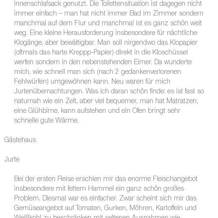
Innenschlafsack genutzt. Die Toilettensituation ist dagegen nicht
immer einfach – man hat nicht immer Bad im Zimmer sondern
manchmal auf dem Flur und manchmal ist es ganz schön weit
weg. Eine kleine Herausforderung insbesondere für nächtliche
Klogänge, aber bewältigbar. Man soll nirgendwo das Klopapier
(oftmals das harte Kreppp-Papier) direkt in die Kloschüssel
werfen sondern in den nebenstehenden Eimer. Da wunderte
mich, wie schnell man sich (nach 2 gedankenverlorenen
Fehlwürfen) umgewöhnen kann. Neu waren für mich
Jurtenübernachtungen. Was ich daran schön finde: es ist fast so
naturnah wie ein Zelt, aber viel bequemer, man hat Matratzen,
eine Glühbirne, kann aufstehen und ein Ofen bringt sehr
schnelle gute Wärme.
Gästehaus
Jurte
Bei der ersten Reise erschien mir das enorme Fleischangebot
insbesondere mit fettem Hammel ein ganz schön großes
Problem. Diesmal war es einfacher. Zwar scheint sich mir das
Gemüseangebot auf Tomaten, Gurken, Möhren, Kartoffeln und