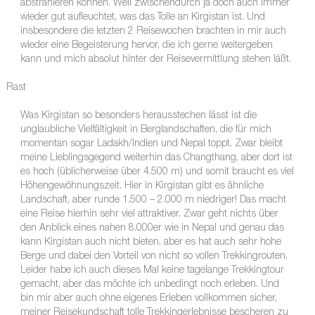
abstrahieren können. Weil zwischendurch ja doch auch immer
wieder gut aufleuchtet, was das Tolle an Kirgistan ist. Und
insbesondere die letzten 2 Reisewochen brachten in mir auch
wieder eine Begeisterung hervor, die ich gerne weitergeben
kann und mich absolut hinter der Reisevermittlung stehen läßt.
Rast
Was Kirgistan so besonders herausstechen lässt ist die
unglaubliche Vielfältigkeit in Berglandschaften, die für mich
momentan sogar Ladakh/Indien und Nepal toppt. Zwar bleibt
meine Lieblingsgegend weiterhin das Changthang, aber dort ist
es hoch (üblicherweise über 4.500 m) und somit braucht es viel
Höhengewöhnungszeit. Hier in Kirgistan gibt es ähnliche
Landschaft, aber runde 1.500 – 2.000 m niedriger! Das macht
eine Reise hierhin sehr viel attraktiver. Zwar geht nichts über
den Anblick eines nahen 8.000er wie in Nepal und genau das
kann Kirgistan auch nicht bieten, aber es hat auch sehr hohe
Berge und dabei den Vorteil von nicht so vollen Trekkingrouten.
Leider habe ich auch dieses Mal keine tagelange Trekkingtour
gemacht, aber das möchte ich unbedingt noch erleben. Und
bin mir aber auch ohne eigenes Erleben vollkommen sicher,
meiner Reisekundschaft tolle Trekkingerlebnisse bescheren zu