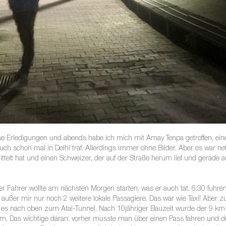
erse Erledigungen und abends habe ich mich mit Amay Tenpa getroffen, e
ch schon mal in Delhi traf. Allerdings immer ohne Bilder. Aber es war nett
mittelt hat und einen Schweizer, der auf der Straße herum lief und gerade
 der Fahrer wollte am nächsten Morgen starten, was er auch tat. 6:30 fuhr
 außer mir nur noch 2 weitere lokale Passagiere. Das war wie Taxi! Aber 
ng es nach oben zum Atal-Tunnel. Nach 10jähriger Bauzeit wurde der 9 k
.000 m. Das wichtige daran: vorher musste man über einen Pass fahren un