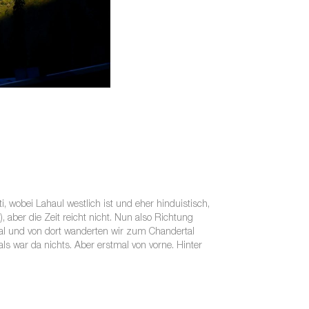
i, wobei Lahaul westlich ist und eher hinduistisch,
, aber die Zeit reicht nicht. Nun also Richtung
atal und von dort wanderten wir zum Chandertal
ls war da nichts. Aber erstmal von vorne. Hinter