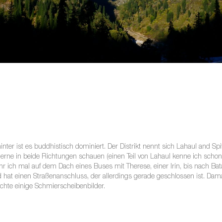
inter ist es buddhistisch dominiert. Der Distrikt nennt sich Lahaul and Spit
h gerne in beide Richtungen schauen (einen Teil von Lahaul kenne ich schon)
uhr ich mal auf dem Dach eines Buses mit Therese, einer Irin, bis nach B
d hat einen Straßenanschluss, der allerdings gerade geschlossen ist. Dama
chte einige Schmierscheibenbilder.