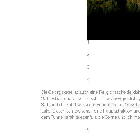
1
2
3
4
Die Gebirgskette ist auch eine Religionsscheide, dah
Spiti östlich und buddhistisch. Ich wollte eigentlic
Spiti und die Fahrt war voller Erinnerungen. 1992 f
Lake. Dieser ist inzwischen eine Hauptattraktion un
dem Tunnel strahlte ebenfalls die Sonne und ich ma
5