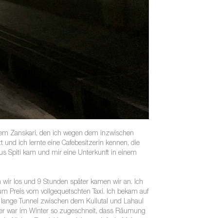
inem Zanskari, den ich wegen dem inzwischen
 und ich lernte eine Cafebesitzerin kennen, die
 aus Spiti kam und mir eine Unterkunft in einem
en wir los und 9 Stunden später kamen wir an. Ich
zum Preis vom vollgequetschten Taxi. Ich bekam auf
m lange Tunnel zwischen dem Kullutal und Lahaul
d der war im Winter so zugeschneit, dass Räumung