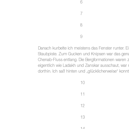
6
7
8
9
Danach kurbelte ich meistens das Fenster runter. Ei
Staubpiste. Zum Gucken und Knipsen war das genau
Chenab-Fluss entlang. Die Bergformationen waren 
eigentlich wie Ladakh und Zanskar ausschaut, war m
dorthin. Ich saß hinten und „glücklicherweise“ konn
10
11
12
13