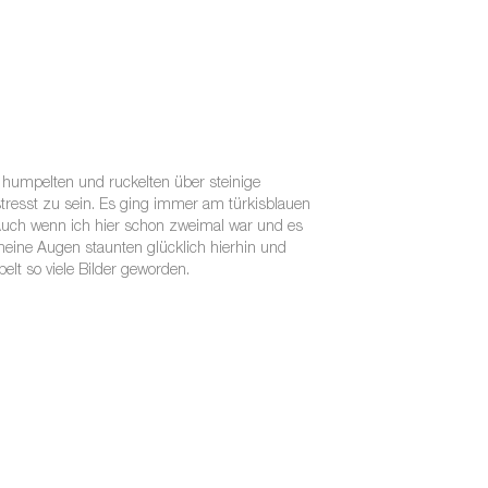
r humpelten und ruckelten über steinige
resst zu sein. Es ging immer am türkisblauen
Auch wenn ich hier schon zweimal war und es
meine Augen staunten glücklich hierhin und
elt so viele Bilder geworden.