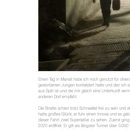
Einen Tag in Manali habe ich noch genutzt für div
gestorbenen Jungen kontaktiert hatte und den ich au
aus Spiti ist und die mir gleich eine Unterkunft ver
anderen Dorf empfahl.
Die Straße schien trotz Schneefall frei zu sein und
hatte großes Glück, er fuhr einen Innova und es gab
dieser Fahrt zwei Superlative zu sehen. Zuerst gi
2020 eröffnet. Er gilt als längster Tunnel über 3