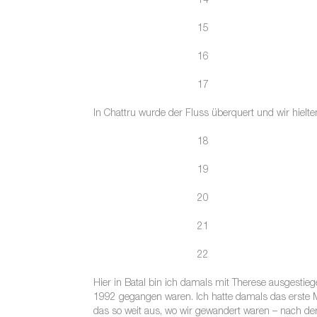
14
15
16
17
In Chattru wurde der Fluss überquert und wir hielt
18
19
20
21
22
Hier in Batal bin ich damals mit Therese ausgestie
1992 gegangen waren. Ich hatte damals das erste Ma
das so weit aus, wo wir gewandert waren – nach der