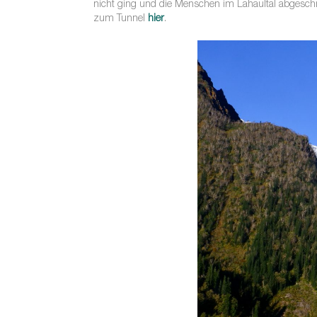
nicht ging und die Menschen im Lahaultal abgeschn
zum Tunnel
hier
.