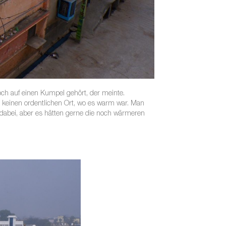
och auf einen Kumpel gehört, der meinte.
b keinen ordentlichen Ort, wo es warm war. Man
dabei, aber es hätten gerne die noch wärmeren