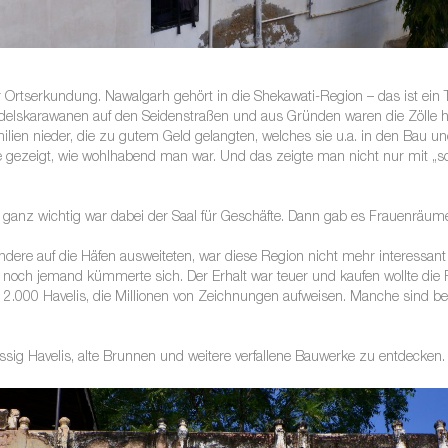
r Ortserkundung. Nawalgarh gehört in die Shekawati-Region – das ist ein T
andelskarawanen auf den Seidenstraßen und aus Gründen waren die Zölle h
ilien nieder, die zu gutem Geld gelangten, welches sie u.a. in den Bau un
e gezeigt, wie wohlhabend man war. Und das zeigte man nicht nur mit „s
lt, ganz wichtig war dabei der Saal für Geschäfte. Dann gab es Frauenr
dere auf die Häfen ausweiteten, war diese Region nicht mehr interessan
noch jemand kümmerte sich. Der Erhalt war teuer und kaufen wollte die P
ie 2.000 Havelis, die Millionen von Zeichnungen aufweisen. Manche sind 
sig Havelis, alte Brunnen und weitere verfallene Bauwerke zu entdecken. I