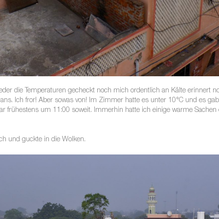
der die Temperaturen gecheckt noch mich ordentlich an Kälte erinnert n
hans. Ich fror! Aber sowas von! Im Zimmer hatte es unter 10°C und es ga
r frühestens um 11:00 soweit. Immerhin hatte ich einige warme Sachen 
h und guckte in die Wolken.