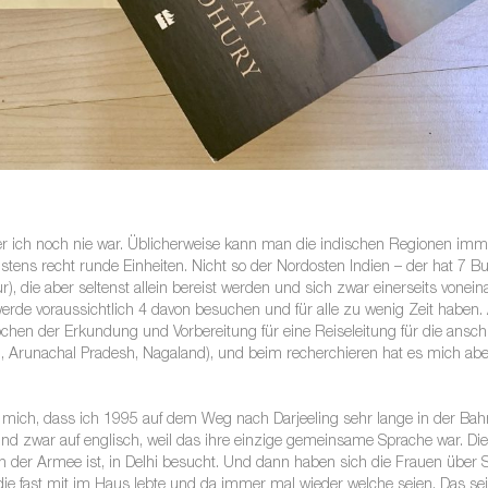
 der ich noch nie war. Üblicherweise kann man die indischen Regionen im
stens recht runde Einheiten. Nicht so der Nordosten Indien – der hat 7 
, die aber seltenst allein bereist werden und sich zwar einerseits vone
rde voraussichtlich 4 davon besuchen und für alle zu wenig Zeit haben. A
chen der Erkundung und Vorbereitung für eine Reiseleitung für die ansc
, Arunachal Pradesh, Nagaland), und beim recherchieren hat es mich aber
r mich, dass ich 1995 auf dem Weg nach Darjeeling sehr lange in der Bahn
nd zwar auf englisch, weil das ihre einzige gemeinsame Sprache war. Die
 in der Armee ist, in Delhi besucht. Und dann haben sich die Frauen über
n, die fast mit im Haus lebte und da immer mal wieder welche seien. Das