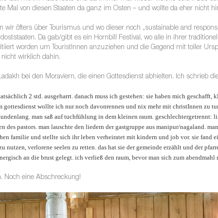
rste Mal von diesen Staaten da ganz im Osten – und wollte da eher nicht 
 wir öfters über Tourismus und wo dieser noch „sustainable and responsib
tstaaten. Da gab/gibt es ein Hornbill Festival, wo alle in ihrer traditio
initiiert worden um TouristInnen anzuziehen und die Gegend mit toller Ur
 nicht wirklich dahin.
dakh bei den Moraviern, die einen Gottesdienst abhielten. Ich schrieb d
atsächlich 2 std. ausgeharrt. danach muss ich gestehen: sie haben mich geschafft, kl
gottesdienst wollte ich nur noch davonrennen und nix mehr mit christInnen zu tun h
stundenlang. man saß auf tuchfühlung in dem kleinen raum. geschlechtergetrennt: l
en des pastors. man lauschte den liedern der gastgruppe aus manipur/nagaland. man 
n familie und stellte sich ihr leben verheiratet mit kindern und job vor. sie fand e
azu nutzen, verlorene seelen zu retten. das hat sie der gemeinde erzählt und der pfarre
gisch an die brust gelegt. ich verließ den raum, bevor man sich zum abendmahl r
n. Noch eine Abschreckung!