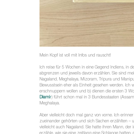
Mein Kopf ist voll mit Infos und rauscht!
Ich reise für 5 Wochen in eine Gegend Indiens, in
abgrenzen und jeweils davon erzählen. Sie sind mei
Nagaland, Meghalaya, Mizoram, Tripura und Manipur)
Bewusstsein eher als Einheit gesehen werden. Ich we
erschnuppern wollen und b) dienen die ersten 3 Wo
Diami
r
) führt schon mal in 3 Bundesstaaten (Assam
Meghalaya.
Aber vielleicht doch mal ganz von vorne. Ich erinne
zueinander gehörten und sich Sachen erzählten – u
vielleicht auch Nagaland. Sie hatte ihren Mann, der
erzähle, wie sie eine zeitlang eine Schlange hatte