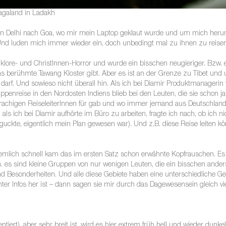
agaland in Ladakh
n Delhi nach Goa, wo mir mein Laptop geklaut wurde und um mich herum
 Und luden mich immer wieder ein, doch unbedingt mal zu ihnen zu reisen
klore- und ChristInnen-Horror und wurde ein bisschen neugieriger. Bzw. 
as berühmte Tawang Kloster gibt. Aber es ist an der Grenze zu Tibet und 
arf. Und sowieso nicht überall hin. Als ich bei Diamir Produktmanagerin für
ppenreise in den Nordosten Indiens blieb bei den Leuten, die sie schon jah
rachigen ReiseleiterInnen für gab und wo immer jemand aus Deutschland
s ich bei Diamir aufhörte im Büro zu arbeiten, fragte ich nach, ob ich nicht
guckte, eigentlich mein Plan gewesen war). Und z.B. diese Reise leiten k
emlich schnell kam das im ersten Satz schon erwähnte Kopfrauschen. 
. es sind kleine Gruppen von nur wenigen Leuten, die ein bisschen anders 
Besonderheiten. Und alle diese Gebiete haben eine unterschiedliche Ge
nter Infos her ist – dann sagen sie mir durch das Dagewesensein gleich vie
entiert), aber sehr breit ist, wird es hier extrem früh hell und wieder dunkel