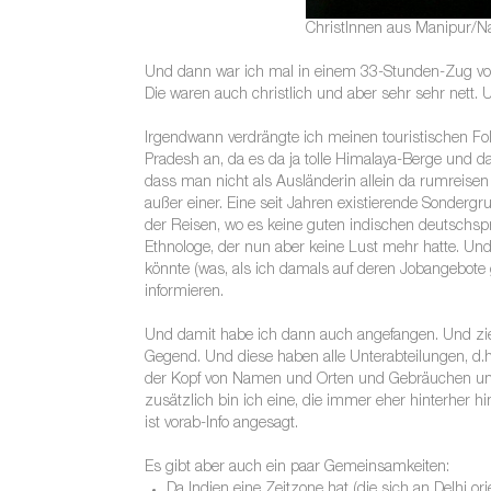
ChristInnen aus Manipur/N
Und dann war ich mal in einem 33-Stunden-Zug vo
Die waren auch christlich und aber sehr sehr nett.
Irgendwann verdrängte ich meinen touristischen Fol
Pradesh an, da es da ja tolle Himalaya-Berge und d
dass man nicht als Ausländerin allein da rumreisen d
außer einer. Eine seit Jahren existierende Sondergru
der Reisen, wo es keine guten indischen deutschsp
Ethnologe, der nun aber keine Lust mehr hatte. Und al
könnte (was, als ich damals auf deren Jobangebote 
informieren.
Und damit habe ich dann auch angefangen. Und zi
Gegend. Und diese haben alle Unterabteilungen, d.h
der Kopf von Namen und Orten und Gebräuchen und 
zusätzlich bin ich eine, die immer eher hinterher hi
ist vorab-Info angesagt.
Es gibt aber auch ein paar Gemeinsamkeiten:
Da Indien eine Zeitzone hat (die sich an Delhi ori