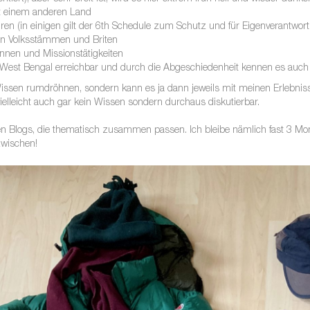
it einem anderen Land
ren (in einigen gilt der 6th Schedule zum Schutz und für Eigenverantwortl
hen Volksstämmen und Briten
Innen und Missionstätigkeiten
s West Bengal erreichbar und durch die Abgeschiedenheit kennen es auch
Wissen rumdröhnen, sondern kann es ja dann jeweils mit meinen Erlebniss
ielleicht auch gar kein Wissen sondern durchaus diskutierbar.
en Blogs, die thematisch zusammen passen. Ich bleibe nämlich fast 3 Mon
zwischen!