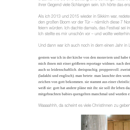
ihrer Gegend viele Schlangen sein. Ich hörte das e
Als ich 2013 und 2015 wieder in Sikkim war, redeten
den großen Boom vor der Tür – nämlich diese 7 Nordos
feiern würden. Ich dachte damals, das Festival sei 
Ich stellte es mir unschön vor – und wollte weiterhin
Und dann war ich auch noch in dem einen Jahr in La
gestern war ich in der kirche von den moraviern und habe t
mich ihnen mit einer größeren reportage widmen. nach dem 
auch so leidenschaftlich. dreisprachig. proppenvoll. zwei
(ladakhi und englisch). man betete. man lauschte den wort
zeichen von gott bekommen. sie stammt aus einer christliche
weiß sie: gott hat andere pläne mit ihr. sie soll ihr leben d
mitgebrachten babies quengelten manchmal und wurden ener
Waaaahhh, da scheint es viele ChristInnen zu gebe