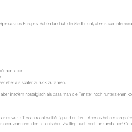
pielcasinos Europas. Schön fand ich die Stadt nicht, aber super interessan
 können, aber
e
ser eher als später zurück zu fahren.
 aber insofern nostalgisch als dass man die Fenster noch runterziehen k
 es war z.T. doch recht weitläufig und entfernt. Aber es hatte mich gef
e es oberspannend, den italienischen Zwilling auch noch anzuschauen! Od