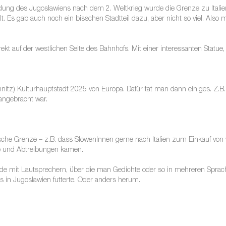
dung des Jugoslawiens nach dem 2. Weltkrieg wurde die Grenze zu Italie
. Es gab auch noch ein bisschen Stadtteil dazu, aber nicht so viel. Also
ekt auf der westlichen Seite des Bahnhofs. Mit einer interessanten Statue, 
) Kulturhauptstadt 2025 von Europa. Dafür tat man dann einiges. Z.B. hi
angebracht war.
awische Grenze – z.B. dass SlowenInnen gerne nach Italien zum Einkauf vo
lle und Abtreibungen kamen.
de mit Lautsprechern, über die man Gedichte oder so in mehreren Sprache
s in Jugoslawien futterte. Oder anders herum.