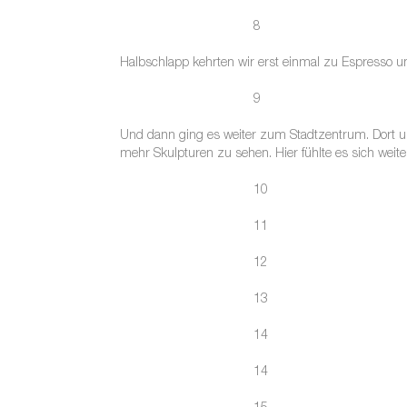
8
Halbschlapp kehrten wir erst einmal zu Espresso un
9
Und dann ging es weiter zum Stadtzentrum. Dort un
mehr Skulpturen zu sehen. Hier fühlte es sich weit
10
11
12
13
14
14