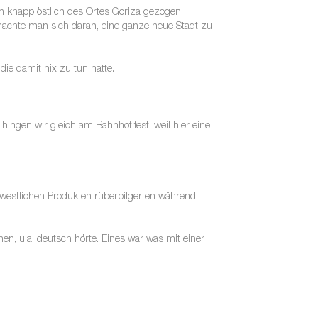
n knapp östlich des Ortes Goriza gezogen.
 machte man sich daran, eine ganze neue Stadt zu
die damit nix zu tun hatte.
ngen wir gleich am Bahnhof fest, weil hier eine
n westlichen Produkten rüberpilgerten während
n, u.a. deutsch hörte. Eines war was mit einer