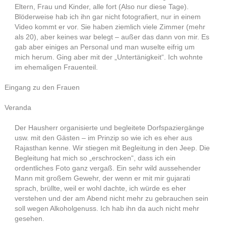
Eltern, Frau und Kinder, alle fort (Also nur diese Tage).
Blöderweise hab ich ihn gar nicht fotografiert, nur in einem
Video kommt er vor. Sie haben ziemlich viele Zimmer (mehr
als 20), aber keines war belegt – außer das dann von mir. Es
gab aber einiges an Personal und man wuselte eifrig um
mich herum. Ging aber mit der „Untertänigkeit“. Ich wohnte
im ehemaligen Frauenteil.
Eingang zu den Frauen
Veranda
Der Hausherr organisierte und begleitete Dorfspaziergänge
usw. mit den Gästen – im Prinzip so wie ich es eher aus
Rajasthan kenne. Wir stiegen mit Begleitung in den Jeep. Die
Begleitung hat mich so „erschrocken“, dass ich ein
ordentliches Foto ganz vergaß. Ein sehr wild aussehender
Mann mit großem Gewehr, der wenn er mit mir gujarati
sprach, brüllte, weil er wohl dachte, ich würde es eher
verstehen und der am Abend nicht mehr zu gebrauchen sein
soll wegen Alkoholgenuss. Ich hab ihn da auch nicht mehr
gesehen.