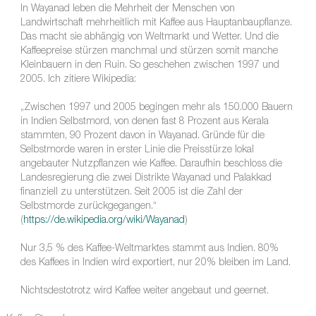
In Wayanad leben die Mehrheit der Menschen von
Landwirtschaft mehrheitlich mit Kaffee aus Hauptanbaupflanze.
Das macht sie abhängig von Weltmarkt und Wetter. Und die
Kaffeepreise stürzen manchmal und stürzen somit manche
Kleinbauern in den Ruin. So geschehen zwischen 1997 und
2005. Ich zitiere Wikipedia:
„Zwischen 1997 und 2005 begingen mehr als 150.000 Bauern
in Indien Selbstmord, von denen fast 8 Prozent aus Kerala
stammten, 90 Prozent davon in Wayanad. Gründe für die
Selbstmorde waren in erster Linie die Preisstürze lokal
angebauter Nutzpflanzen wie Kaffee. Daraufhin beschloss die
Landesregierung die zwei Distrikte Wayanad und Palakkad
finanziell zu unterstützen. Seit 2005 ist die Zahl der
Selbstmorde zurückgegangen.“
(
https://de.wikipedia.org/wiki/Wayanad
)
Nur 3,5 % des Kaffee-Weltmarktes stammt aus Indien. 80%
des Kaffees in Indien wird exportiert, nur 20% bleiben im Land.
Nichtsdestotrotz wird Kaffee weiter angebaut und geernet.