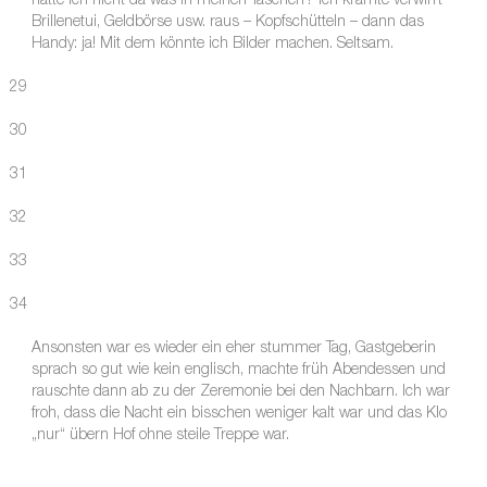
hätte ich nicht da was in meinen Taschen? Ich kramte verwirrt
Brillenetui, Geldbörse usw. raus – Kopfschütteln – dann das
Handy: ja! Mit dem könnte ich Bilder machen. Seltsam.
29
30
31
32
33
34
Ansonsten war es wieder ein eher stummer Tag, Gastgeberin
sprach so gut wie kein englisch, machte früh Abendessen und
rauschte dann ab zu der Zeremonie bei den Nachbarn. Ich war
froh, dass die Nacht ein bisschen weniger kalt war und das Klo
„nur“ übern Hof ohne steile Treppe war.