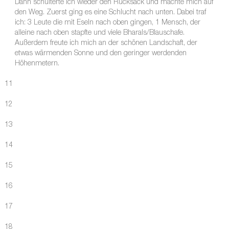
Dann schulterte ich wieder den Rucksack und machte mich auf
den Weg. Zuerst ging es eine Schlucht nach unten. Dabei traf
ich: 3 Leute die mit Eseln nach oben gingen, 1 Mensch, der
alleine nach oben stapfte und viele Bharals/Blauschafe.
Außerdem freute ich mich an der schönen Landschaft, der
etwas wärmenden Sonne und den geringer werdenden
Höhenmetern.
11
12
13
14
15
16
17
18