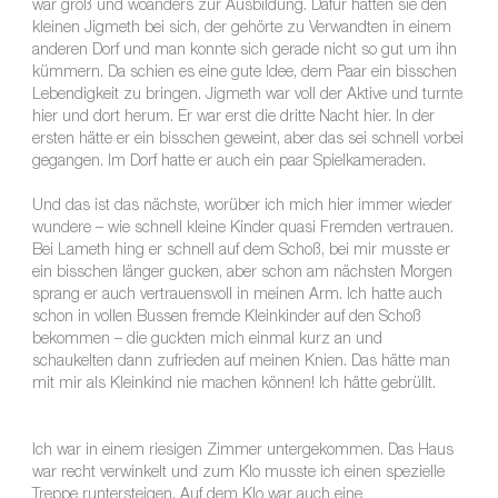
war groß und woanders zur Ausbildung. Dafür hatten sie den
kleinen Jigmeth bei sich, der gehörte zu Verwandten in einem
anderen Dorf und man konnte sich gerade nicht so gut um ihn
kümmern. Da schien es eine gute Idee, dem Paar ein bisschen
Lebendigkeit zu bringen. Jigmeth war voll der Aktive und turnte
hier und dort herum. Er war erst die dritte Nacht hier. In der
ersten hätte er ein bisschen geweint, aber das sei schnell vorbei
gegangen. Im Dorf hatte er auch ein paar Spielkameraden.
Und das ist das nächste, worüber ich mich hier immer wieder
wundere – wie schnell kleine Kinder quasi Fremden vertrauen.
Bei Lameth hing er schnell auf dem Schoß, bei mir musste er
ein bisschen länger gucken, aber schon am nächsten Morgen
sprang er auch vertrauensvoll in meinen Arm. Ich hatte auch
schon in vollen Bussen fremde Kleinkinder auf den Schoß
bekommen – die guckten mich einmal kurz an und
schaukelten dann zufrieden auf meinen Knien. Das hätte man
mit mir als Kleinkind nie machen können! Ich hätte gebrüllt.
Ich war in einem riesigen Zimmer untergekommen. Das Haus
war recht verwinkelt und zum Klo musste ich einen spezielle
Treppe runtersteigen. Auf dem Klo war auch eine