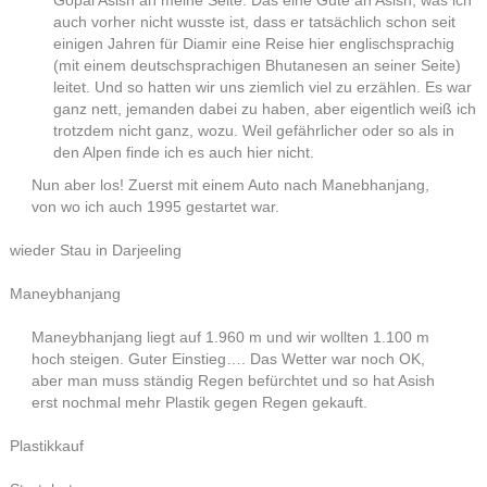
Gopal Asish an meine Seite. Das eine Gute an Asish, was ich
auch vorher nicht wusste ist, dass er tatsächlich schon seit
einigen Jahren für Diamir eine Reise hier englischsprachig
(mit einem deutschsprachigen Bhutanesen an seiner Seite)
leitet. Und so hatten wir uns ziemlich viel zu erzählen. Es war
ganz nett, jemanden dabei zu haben, aber eigentlich weiß ich
trotzdem nicht ganz, wozu. Weil gefährlicher oder so als in
den Alpen finde ich es auch hier nicht.
Nun aber los! Zuerst mit einem Auto nach Manebhanjang,
von wo ich auch 1995 gestartet war.
wieder Stau in Darjeeling
Maneybhanjang
Maneybhanjang liegt auf 1.960 m und wir wollten 1.100 m
hoch steigen. Guter Einstieg…. Das Wetter war noch OK,
aber man muss ständig Regen befürchtet und so hat Asish
erst nochmal mehr Plastik gegen Regen gekauft.
Plastikkauf