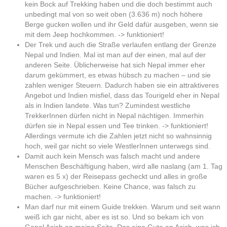
kein Bock auf Trekking haben und die doch bestimmt auch
unbedingt mal von so weit oben (3.636 m) noch höhere
Berge gucken wollen und ihr Geld dafür ausgeben, wenn sie
mit dem Jeep hochkommen. -> funktioniert!
Der Trek und auch die Straße verlaufen entlang der Grenze
Nepal und Indien. Mal ist man auf der einen, mal auf der
anderen Seite. Üblicherweise hat sich Nepal immer eher
darum gekümmert, es etwas hübsch zu machen – und sie
zahlen weniger Steuern. Dadurch haben sie ein attraktiveres
Angebot und Indien misfiel, dass das Tourigeld eher in Nepal
als in Indien landete. Was tun? Zumindest westliche
TrekkerInnen dürfen nicht in Nepal nächtigen. Immerhin
dürfen sie in Nepal essen und Tee trinken. -> funktioniert!
Allerdings vermute ich die Zahlen jetzt nicht so wahnsinnig
hoch, weil gar nicht so viele WestlerInnen unterwegs sind.
Damit auch kein Mensch was falsch macht und andere
Menschen Beschäftigung haben, wird alle naslang (am 1. Tag
waren es 5 x) der Reisepass gecheckt und alles in große
Bücher aufgeschrieben. Keine Chance, was falsch zu
machen. -> funktioniert!
Man darf nur mit einem Guide trekken. Warum und seit wann
weiß ich gar nicht, aber es ist so. Und so bekam ich von