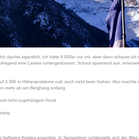
 dachte eigentlich, ich hätte 8.000er vor mir, aber dann schaute ich 
ufregend eine Lawine runtergedonnert. Schaut spannend aus, einerseit
auf 3.300 m.Höhenprobleme null, auch nicht beim Gehen. Also machte 
chen mehr ab am Berghang entlang.
 und nicht-zugehörigem Hund
isang
eftigere Anstieg erwartete. In Serpentinen schlängelte sich der Weg s