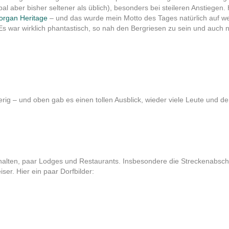
l aber bisher seltener als üblich), besonders bei steileren Anstiegen
organ Heritage
– und das wurde mein Motto des Tages natürlich auf weib
s war wirklich phantastisch, so nah den Bergriesen zu sein und auch
erig – und oben gab es einen tollen Ausblick, wieder viele Leute und de
halten, paar Lodges und Restaurants. Insbesondere die Streckenabschni
er. Hier ein paar Dorfbilder: