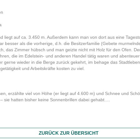
en
a
 und liegt auf ca. 3.450 m. Außerdem kann man von dort aus eine Tage
ar besser als die vorherige, d.h. die Besitzerfamilie (Gebete murmeln
ch, das Zimmer hübsch und man geizte nicht mit Holz für den Ofen. De
fahren, die im Edelstein- und anderen Handel tätig waren und abenteue
 gerne wieder in die Berge zurück gekehrt, im behage das Stadtleben n
getätigkeit und Arbeitskräfte kosten zu viel.
n, erzählte viel von Höhe (er liegt auf 4.600 m) und Schnee und Schö
t – sie hatten bisher keine Sonnenbrillen dabei gehabt….
ZURÜCK ZUR ÜBERSICHT