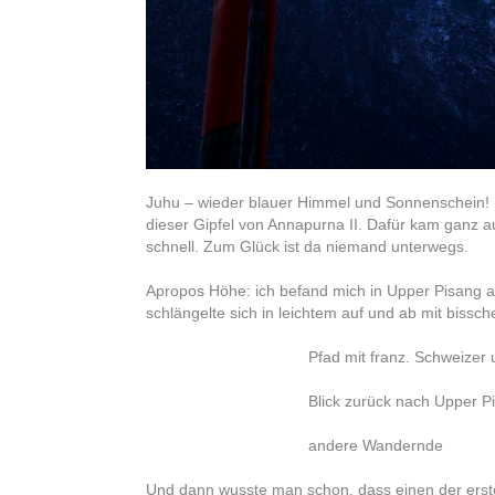
Juhu – wieder blauer Himmel und Sonnenschein! Ich
dieser Gipfel von Annapurna II. Dafür kam ganz a
schnell. Zum Glück ist da niemand unterwegs.
Apropos Höhe: ich befand mich in Upper Pisang 
schlängelte sich in leichtem auf und ab mit biss
Pfad mit franz. Schweizer
Blick zurück nach Upper P
andere Wandernde
Und dann wusste man schon, dass einen der erste h