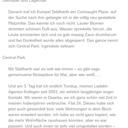
Gemäuer und Lagernde
Danach traf ich Kumpel Siddharth am Connaught Place. auf
der Suche nach ihm gelangte ich in die völlig neu gestaltete
Platzmitte. Das kannte ich noch nicht. Lauter Blumen
strömten schönen Duft aus, Wasser sprinkelte herum, die
Leute amüsierten sich und es gab massig Zaun drumherum
und bei Dunkelheit wurde alles abgesperrt. Das ganze nennt
sich Central Park. Irgendwie seltsam.
Central Park
Mit Siddharth war es nett wie immer – es gibt vage
gemeinsame Reisepläne für Mai, aber wer weiß…..
Und am 3. Tag traf ich endlich Tundup, meinen Ladakh-
Agentur-Kollegen seit 2003, ein wirklich langjähriger enger
Kontakt. Wir waren in Dwarka, wo ich ganz schön viel Zeit in
meinen Indienjahren verbrachte. Flat 24. Dieses hatte sich
jetzt auch gewandelt bzw. viele Wohnungen in dem Block
waren erweitert worden. Ich habe es nicht ganz kapiert, wie
die mehr Wohnfläche raushauen konnten, aber es war
passiert. Und auch innen ist sehr viel umgestaltet worden –