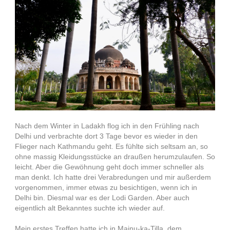
Nach dem Winter in Ladakh flog ich in den Frühling nach
Delhi und verbrachte dort 3 Tage bevor es wieder in den
Flieger nach Kathmandu geht. Es fühlte sich seltsam an, so
ohne massig Kleidungsstücke an draußen herumzulaufen. So
leicht. Aber die Gewöhnung geht doch immer schneller als
man denkt. Ich hatte drei Verabredungen und mir außerdem
vorgenommen, immer etwas zu besichtigen, wenn ich in
Delhi bin. Diesmal war es der Lodi Garden. Aber auch
eigentlich alt Bekanntes suchte ich wieder auf.
Mein erstes Treffen hatte ich in Majnu-ka-Tilla, dem