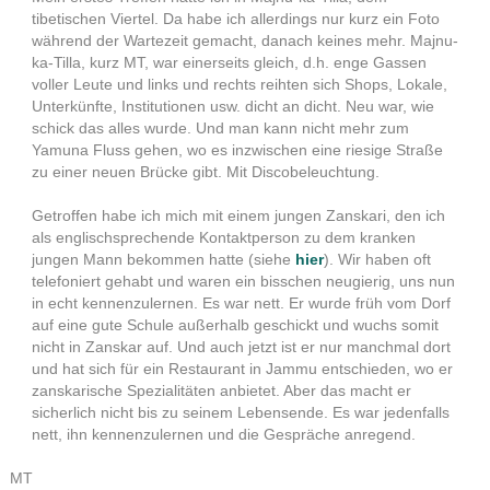
tibetischen Viertel. Da habe ich allerdings nur kurz ein Foto
während der Wartezeit gemacht, danach keines mehr. Majnu-
ka-Tilla, kurz MT, war einerseits gleich, d.h. enge Gassen
voller Leute und links und rechts reihten sich Shops, Lokale,
Unterkünfte, Institutionen usw. dicht an dicht. Neu war, wie
schick das alles wurde. Und man kann nicht mehr zum
Yamuna Fluss gehen, wo es inzwischen eine riesige Straße
zu einer neuen Brücke gibt. Mit Discobeleuchtung.
Getroffen habe ich mich mit einem jungen Zanskari, den ich
als englischsprechende Kontaktperson zu dem kranken
jungen Mann bekommen hatte (siehe
hier
). Wir haben oft
telefoniert gehabt und waren ein bisschen neugierig, uns nun
in echt kennenzulernen. Es war nett. Er wurde früh vom Dorf
auf eine gute Schule außerhalb geschickt und wuchs somit
nicht in Zanskar auf. Und auch jetzt ist er nur manchmal dort
und hat sich für ein Restaurant in Jammu entschieden, wo er
zanskarische Spezialitäten anbietet. Aber das macht er
sicherlich nicht bis zu seinem Lebensende. Es war jedenfalls
nett, ihn kennenzulernen und die Gespräche anregend.
MT