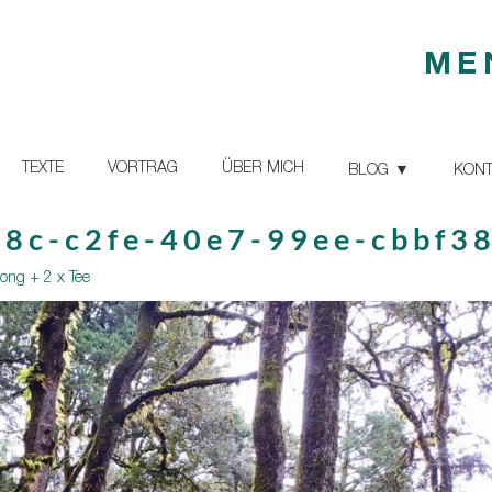
ME
TEXTE
VORTRAG
ÜBER MICH
BLOG
KONT
8c-c2fe-40e7-99ee-cbbf3
song + 2 x Tee