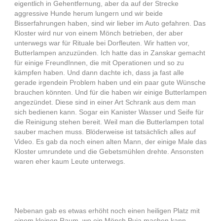
eigentlich in Gehentfernung, aber da auf der Strecke
aggressive Hunde herum lungern und wir beide
Bisserfahrungen haben, sind wir lieber im Auto gefahren. Das
Kloster wird nur von einem Mönch betrieben, der aber
unterwegs war für Rituale bei Dorfleuten. Wir hatten vor,
Butterlampen anzuzünden. Ich hatte das in Zanskar gemacht
für einige FreundInnen, die mit Operationen und so zu
kämpfen haben. Und dann dachte ich, dass ja fast alle
gerade irgendein Problem haben und ein paar gute Wünsche
brauchen könnten. Und für die haben wir einige Butterlampen
angezündet. Diese sind in einer Art Schrank aus dem man
sich bedienen kann. Sogar ein Kanister Wasser und Seife für
die Reinigung stehen bereit. Weil man die Butterlampen total
sauber machen muss. Blöderweise ist tatsächlich alles auf
Video. Es gab da noch einen alten Mann, der einige Male das
Kloster umrundete und die Gebetsmühlen drehte. Ansonsten
waren eher kaum Leute unterwegs.
Nebenan gab es etwas erhöht noch einen heiligen Platz mit
einem kleinen Raum, wo ein Mönch Puja machen kann.