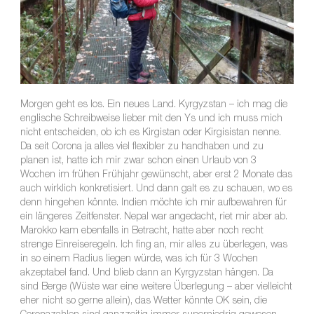
Morgen geht es los. Ein neues Land. Kyrgyzstan – ich mag die
englische Schreibweise lieber mit den Ys und ich muss mich
nicht entscheiden, ob ich es Kirgistan oder Kirgisistan nenne.
Da seit Corona ja alles viel flexibler zu handhaben und zu
planen ist, hatte ich mir zwar schon einen Urlaub von 3
Wochen im frühen Frühjahr gewünscht, aber erst 2 Monate das
auch wirklich konkretisiert. Und dann galt es zu schauen, wo es
denn hingehen könnte. Indien möchte ich mir aufbewahren für
ein längeres Zeitfenster. Nepal war angedacht, riet mir aber ab.
Marokko kam ebenfalls in Betracht, hatte aber noch recht
strenge Einreiseregeln. Ich fing an, mir alles zu überlegen, was
in so einem Radius liegen würde, was ich für 3 Wochen
akzeptabel fand. Und blieb dann an Kyrgyzstan hängen. Da
sind Berge (Wüste war eine weitere Überlegung – aber vielleicht
eher nicht so gerne allein), das Wetter könnte OK sein, die