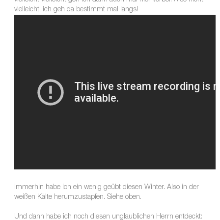
vielleicht vielleicht geh ich dann auch mal hier vorbei. Also nicht
vielleicht, ich geh da bestimmt mal längs!
Immerhin habe ich ein wenig geübt diesen Winter. Also in der
weißen Kälte herumzustapfen. Siehe oben.
Und dann habe ich noch diesen unglaublichen Herrn entdeckt: