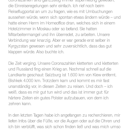
Coronazahlen sind ganzzeitig immer superniedrig gewesen,
die Einreiseregelungen sehr einfach. Ich rief noch beim
Reiseflugportal an um zu fragen, wie es mit Umbuchungen
aussehen würde, wenn sich spontan etwas ändern würde – und
hatte einen Herrn im Homeoffice dran, welches sich in einem
Hotelzimmer in Moskau oder so befand. Sie hatten
Mitarbeitermangel und ihn überredet, zu arbeiten. Unsere
Verbindung war knarzig. Aber er war gerade erst selber in
Kyrgyzstan gewesen und sehr zuversichtlich, dass das gut
klappen würde. Also buchte ich.
Die Zeit verging. Unsere Coronazahlen kletterten und kletterten
und Russland fing einen Krieg an. Nochmal schnell auf die
Landkarte geschaut: Salzburg ist 1.600 km von Kiew entfernt,
Bishkek 4.000 km. Trotzdem kam und kommt es mir fast
unanständig vor, in diesen Zeiten zu reisen. Und doch – ich
weiß, dass es mir gut tun wird und das ist immer gut: für
härtere Zeiten ein gutes Polster aufzubauen, von dem ich
zehren kann.
In den letzten Tagen habe ich angefangen zu recherchieren, mir
liefen Infos über die Füße, vor die Augen oder auf die Ohren und
ich bin verblüfft, was sich schon finden ließ und was mich umso