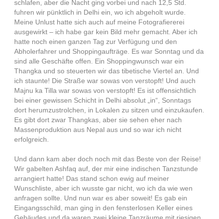
schlafen, aber die Nacht ging vorbei und nach 12,5 Std.
fuhren wir pünktlich in Delhi ein, wo ich abgeholt wurde.
Meine Unlust hatte sich auch auf meine Fotografiererei
ausgewirkt – ich habe gar kein Bild mehr gemacht. Aber ich
hatte noch einen ganzen Tag zur Verfügung und den
Abholerfahrer und Shoppingaufträge. Es war Sonntag und da
sind alle Geschäfte offen. Ein Shoppingwunsch war ein
Thangka und so steuerten wir das tibetische Viertel an. Und
ich staunte! Die Straße war sowas von verstopft! Und auch
Majnu ka Tilla war sowas von verstopft! Es ist offensichtlich
bei einer gewissen Schicht in Delhi absolut „in“, Sonntags
dort herumzustrolchen, in Lokalen zu sitzen und einzukaufen.
Es gibt dort zwar Thangkas, aber sie sehen eher nach
Massenproduktion aus Nepal aus und so war ich nicht
erfolgreich.
Und dann kam aber doch noch mit das Beste von der Reise!
Wir gabelten Ashfaq auf, der mir eine indischen Tanzstunde
arrangiert hatte! Das stand schon ewig auf meiner
Wunschliste, aber ich wusste gar nicht, wo ich da wie wen
anfragen sollte. Und nun war es aber soweit! Es gab ein
Eingangsschild, man ging in den fensterlosen Keller eines
Gebäudes und da waren zwei kleine Tanzräume mit riesigen