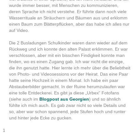
wurde immer besser, mit Menschen zu kommunizieren,
deren Sprache ich nicht verstehe. Er führte dann noch viele
Wasserrituale an Sträuchern und Bäumen aus und erklomm
einen Baum zum Blätterpflücken, aber das habe ich alles nur
auf Video.
Die 2 Busladungen Schulkinder waren dann wieder auf dem
Rückweg und ich konnte den alten Palast erklimmen. Er war
verschlossen, aber mit ein bisschen Findigkeit konnte man
finden, wo es einen Zugang gab. Ich war nicht die einzige,
die ihn genutzt hatte. Hier lernte ich mehr über die Beliebtheit
von Photo- und Videosessions vor der Heirat. Das eine Paar
hatte seine Hochzeit in einem Monat. Ich habe ein paar
Abstauberbilder gemacht. In der Ruine herumzulaufen war
eine tolle Entdeckerei. Es gibt ja diese „Urbex“ Fotofans
(siehe auch im
Blogpost aus Georgien
) und so ähnlich
fühlte ich mich auch. Es gab zwar nicht so viele Details und
so, aber war schon spannend, jede Stufen hoch und runter
und hinter jede Ecke zu gucken.
1