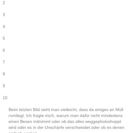
2
3
4
5
6
7
8
9
10
Beim letzten Bild sieht man vielleicht, dass da einiges an Müll
rumliegt. Ich fragte mich, warum man dafür nicht mindestens
einen Besen mitnimmt oder ob das alles weggephotoshoppt
wird oder es in der Unschärfe verschwindet oder ob es denen