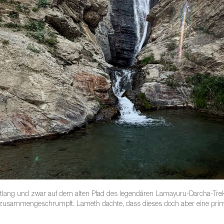
lang und zwar auf dem alten Pfad des legendären Lamayuru-Darcha-Trek
hed zusammengeschrumpft. Lameth dachte, dass dieses doch aber eine pri