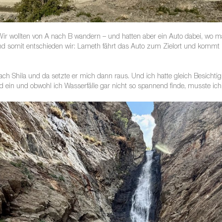
Wir wollten von A nach B wandern – und hatten aber ein Auto dabei, wo 
und somit entschieden wir: Lameth fährt das Auto zum Zielort und kommt m
ch Shila und da setzte er mich dann raus. Und ich hatte gleich Besichti
end ein und obwohl ich Wasserfälle gar nicht so spannend finde, musste i