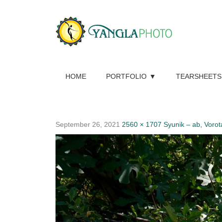
HOME
PORTFOLIO
TEARSHEETS
September 26, 2021
2560 × 1707
Syunik – ab, Vorot