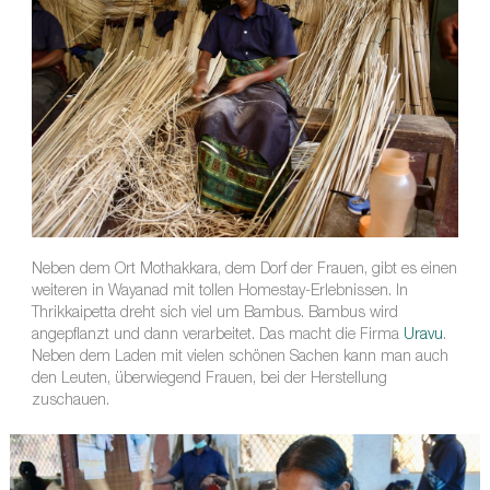
Neben dem Ort Mothakkara, dem Dorf der Frauen, gibt es einen
weiteren in Wayanad mit tollen Homestay-Erlebnissen. In
Thrikkaipetta dreht sich viel um Bambus. Bambus wird
angepflanzt und dann verarbeitet. Das macht die Firma
Uravu
.
Neben dem Laden mit vielen schönen Sachen kann man auch
den Leuten, überwiegend Frauen, bei der Herstellung
zuschauen.