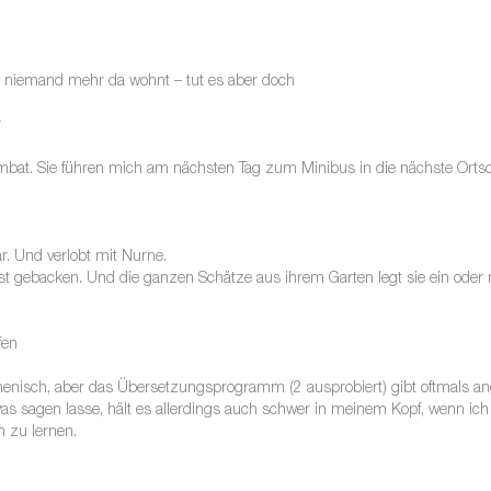
s niemand mehr da wohnt – tut es aber doch
r
bat. Sie führen mich am nächsten Tag zum Minibus in die nächste Ortsc
är. Und verlobt mit Nurne.
t gebacken. Und die ganzen Schätze aus ihrem Garten legt sie ein oder mac
fen
isch, aber das Übersetzungsprogramm (2 ausprobiert) gibt oftmals ande
as sagen lasse, hält es allerdings auch schwer in meinem Kopf, wenn i
 zu lernen.