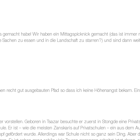
otos gemacht habe! Wir haben ein Mittagspicknick gemacht (das ist immer
e Sachen zu essen und in die Landschaft zu starren?) und sind dann wei
einen recht gut ausgebauten Pfad so dass ich keine Höhenangst bekam. Ein
 vorstellen. Geboren in Tsazar besuchte er zuerst in Stongde eine Privat
chule. Er ist – wie die meisten Zanskaris auf Privatschulen – ein aus dem
pf gefördert wurde. Allerdings war Schule nicht so ganz sein Ding. Aber