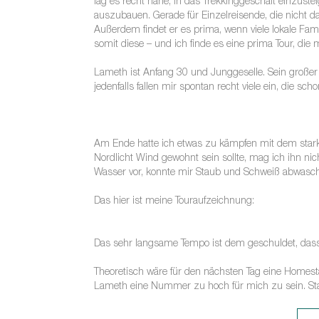
lag es recht nahe, in das Trekkinggeschäft einzuste
auszubauen. Gerade für Einzelreisende, die nicht d
Außerdem findet er es prima, wenn viele lokale 
somit diese – und ich finde es eine prima Tour, d
Lameth ist Anfang 30 und Junggeselle. Sein großer 
jedenfalls fallen mir spontan recht viele ein, die 
Am Ende hatte ich etwas zu kämpfen mit dem star
Nordlicht Wind gewohnt sein sollte, mag ich ihn n
Wasser vor, konnte mir Staub und Schweiß abwasch
Das hier ist meine Touraufzeichnung:
Das sehr langsame Tempo ist dem geschuldet, dass
Theoretisch wäre für den nächsten Tag eine Homes
Lameth eine Nummer zu hoch für mich zu sein. Stat