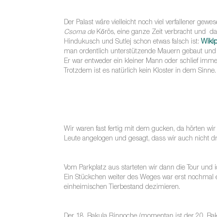
Der Palast wäre vielleicht noch viel verfallener gew
Csoma de
Kőrös, eine ganze Zeit verbracht und das
Hindukusch und Sutlej schon etwas falsch ist:
Wikip
man ordentlich unterstützende Mauern gebaut und w
Er war entweder ein kleiner Mann oder schlief imm
Trotzdem ist es natürlich kein Kloster in dem Sinne.
Wir waren fast fertig mit dem gucken, da hörten wi
Leute angelogen und gesagt, dass wir auch nicht 
Vom Parkplatz aus starteten wir dann die Tour und i
Ein Stückchen weiter des Weges war erst nochmal ei
einheimischen Tierbestand dezimieren.
Der 18. Bakula Rinpoche (momentan ist der 20. Baku