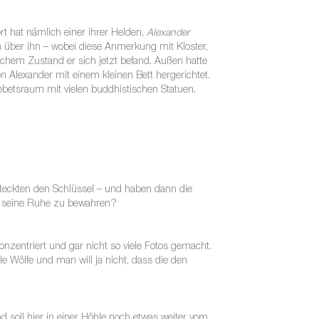
rt hat nämlich einer ihrer Helden,
Alexander
n über ihn – wobei diese Anmerkung mit Kloster,
lchem Zustand er sich jetzt befand. Außen hatte
 Alexander mit einem kleinen Bett hergerichtet.
betsraum mit vielen buddhistischen Statuen.
rsteckten den Schlüssel – und haben dann die
st seine Ruhe zu bewahren?
onzentriert und gar nicht so viele Fotos gemacht.
e Wölfe und man will ja nicht, dass die den
 soll hier in einer Höhle noch etwas weiter vom