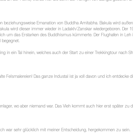
tion beziehungsweise Emanation von Buddha Amitabha. Bakula wird außer
akula wird dieser immer wieder in Ladakh/Zanskar wiedergeboren. Der 1
r sich um das Erstarken des Buddhismus kümmerte. Der Flughafen in Leh 
l begegnet.
 in ein Tal hinein, welches auch der Start zu einer Trekkingtour nach Sh
lte Felsmalereien! Das ganze Industal ist ja voll davon und ich entdecke d
rtenlager, wo aber niemand war. Das Vieh kommt auch hier erst später zu
ich war sehr glücklich mit meiner Entscheidung, hergekommen zu sein.