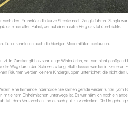
ir nach dem Frühstück die kurze Strecke nach Zangla fuhren. Zangla war f
b da einen alten Palast, der auf einem extra Berg das Tal überblickte.
h. Dabei konnte ich auch die hiesigen Modernitäten bestaunen.
tzt. In Zanskar gibt es sehr lange Winterferien, da man nicht genügend H
der der Weg durch den Schnee zu lang. Statt dessen werden in kleineren 
nenen Räumen werden kleinere Kindergruppen unterrichtet, die nicht den 
 Weitem eine lärmende Inderhorde. Sie kamen gerade wieder runter (vom 
n mit einem Einheimischen unterwegs ist. Es war nämlich noch ein andere
gab. Mit dem Versprechen, ihn danach gut zu verstecken. Die Umgebung v