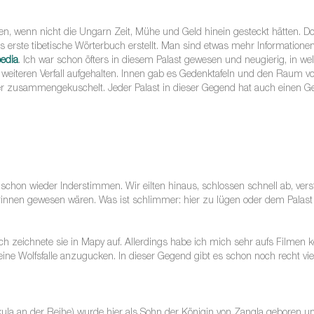
esen, wenn nicht die Ungarn Zeit, Mühe und Geld hinein gesteckt hätten. Do
 erste tibetische Wörterbuch erstellt. Man sind etwas mehr Informatione
edia
. Ich war schon öfters in diesem Palast gewesen und neugierig, in we
eiteren Verfall aufgehalten. Innen gab es Gedenktafeln und den Raum von
er zusammengekuschelt. Jeder Palast in dieser Gegend hat auch einen Ge
r schon wieder Inderstimmen. Wir eilten hinaus, schlossen schnell ab, ve
drinnen gewesen wären. Was ist schlimmer: hier zu lügen oder dem Pala
ch zeichnete sie in Mapy auf. Allerdings habe ich mich sehr aufs Filmen k
ne Wolfsfalle anzugucken. In dieser Gegend gibt es schon noch recht viel
la an der Reihe) wurde hier als Sohn der Königin von Zangla geboren und