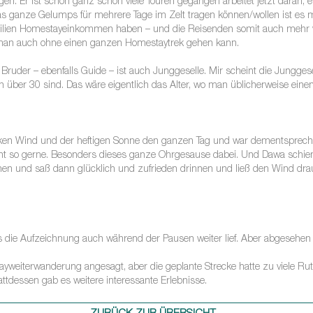
igen. Er ist schon ganz schön viele Touren gegangen arbeitet jetzt daran,
as ganze Gelumps für mehrere Tage im Zelt tragen können/wollen ist es mi
Familien Homestayeinkommen haben – und die Reisenden somit auch meh
ie man auch ohne einen ganzen Homestaytrek gehen kann.
Bruder – ebenfalls Guide – ist auch Junggeselle. Mir scheint die Jungges
schon über 30 sind. Das wäre eigentlich das Alter, wo man üblicherweise ei
ken Wind und der heftigen Sonne den ganzen Tag und war dementsprech
icht so gerne. Besonders dieses ganze Ohrgesause dabei. Und Dawa schie
en und saß dann glücklich und zufrieden drinnen und ließ den Wind drau
 die Aufzeichnung auch während der Pausen weiter lief. Aber abgesehen 
tayweiterwanderung angesagt, aber die geplante Strecke hatte zu viele 
tdessen gab es weitere interessante Erlebnisse.