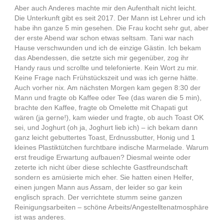
Aber auch Anderes machte mir den Aufenthalt nicht leicht.
Die Unterkunft gibt es seit 2017. Der Mann ist Lehrer und ich
habe ihn ganze 5 min gesehen. Die Frau kocht sehr gut, aber
der erste Abend war schon etwas seltsam. Tani war nach
Hause verschwunden und ich de einzige Gästin. Ich bekam
das Abendessen, die setzte sich mir gegenüber, zog ihr
Handy raus und scrollte und telefonierte. Kein Wort zu mir.
Keine Frage nach Frühstückszeit und was ich gerne hätte.
Auch vorher nix. Am nächsten Morgen kam gegen 8:30 der
Mann und fragte ob Kaffee oder Tee (das waren die 5 min),
brachte den Kaffee, fragte ob Omelette mit Chapati gut
wären (ja gerne!), kam wieder und fragte, ob auch Toast OK
sei, und Joghurt (oh ja, Joghurt lieb ich) – ich bekam dann
ganz leicht gebuttertes Toast, Erdnussbutter, Honig und 1
kleines Plastiktütchen furchtbare indische Marmelade. Warum
erst freudige Erwartung aufbauen? Diesmal weinte oder
zeterte ich nicht über diese schlechte Gastfreundschaft
sondern es amüsierte mich eher. Sie hatten einen Helfer,
einen jungen Mann aus Assam, der leider so gar kein
englisch sprach. Der verrichtete stumm seine ganzen
Reinigungsarbeiten – schöne Arbeits/Angestelltenatmosphäre
ist was anderes.