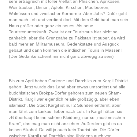
sehr ertragreich mit toller Vielfalt an Pfirsichen, Aprikosen,
Weintrauben, Birnen, Äpfeln. Kirschen, Maulbeeren,
Walnüssen und zweifacher Kornernte. Aber Jobs? Dafür geht
man nach Leh und verdient dort. Mit dem Geld baut man sein
Haus größer oder ganz ein neues. Als neue
Touristenunterkunft. Zwar ist der Tourismus hier nicht so
zahlreich, aber die Grenznähe zu Pakistan ist super, da wird
bald mehr an Militärmuseum, Gedenkstätte und Ausguck
gebaut und dann kommen die indischen Touris in Massen!
(Der Gedanke scheint mir nicht ganz abwegig zu sein)
Bis zum April haben Garkone und Darchiks zum Kargil Distrikt
gehört. Jetzt wurde das Land aber etwas umsortiert und alle
buddhistischen Brokpa-Dörfer gehören zum neuen Sham-
Distrikt. Kargil war eigentlich relativ großzügig, aber eben
islamisch. Die Stadt Kargil ist nur 2 Stunden entfernt, aber
man fährt zum Einkauf lieber nach Leh. In Kargil hätten sie
zB überhaupt keine schöne Kleidung, nur so „moslemischen
Kram“, das mag man nicht anziehen. Außerdem gibt es da
keinen Alkohol. Da will ja auch kein Tourist hin. Die Dörfer
zwischen Kargil und Darchiks sind übrigens auch von