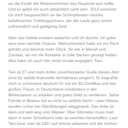
wo die Exotik der BewohnerInnen das Hauptziel sein sollte.
Und es gefiel mir auch tatsächlich nicht sehr. 2013 erinnerte
ich mich hauptsächlich an die Schimpfereien meines
ladakhsichen Trekkingpartners, der die Leute ganz schön
unfreundlich und geldgierig fand.
Aber das Gebiet existiert weiterhin und ich dachte, ich gebe
dem eine nächste Chance. Wahrscheinlich hatte ich nur Pech
gehabt und diesmal mehr Glück. So wie in Manali und
Zanskar, wo mir die Kontakte so tolle Sachen gezeigt hatten.
Also habe ich auch hier einen Guide engagiert: Tani.
Tani ist 27 und mein dritter unverheirateter Guide dieses Jahr
(erst für stabile finanzielle Verhältnisse sorgen!). Er begrüßte
mich in schönstem deutsch! Er hat ein B1-Zertifikat und den
großen Traum, in Deutschland mindestens in der
Wintersaison zu arbeiten und gutes Geld zu verdienen. Seine
Familie in Beama hat es nicht so wirklich leicht – zwei Häuser
wurden schon bei Überflutungen weggespült. Das dritte ist
klein und weit weg vom Wasser. Über Kilometer muss man
dann in einer Schubkarre oder so welches herschaffen. Laut
Tani kann man da 180 l auf einmal ankarren und die reichen