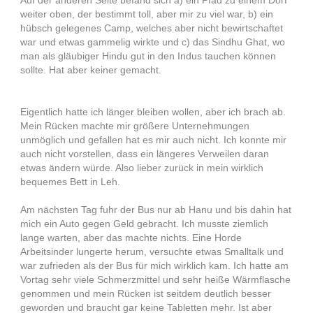
Auf der anderen Seite befand sich a) ein Pfad zu einem Dorf
weiter oben, der bestimmt toll, aber mir zu viel war, b) ein
hübsch gelegenes Camp, welches aber nicht bewirtschaftet
war und etwas gammelig wirkte und c) das Sindhu Ghat, wo
man als gläubiger Hindu gut in den Indus tauchen können
sollte. Hat aber keiner gemacht.
Eigentlich hatte ich länger bleiben wollen, aber ich brach ab.
Mein Rücken machte mir größere Unternehmungen
unmöglich und gefallen hat es mir auch nicht. Ich konnte mir
auch nicht vorstellen, dass ein längeres Verweilen daran
etwas ändern würde. Also lieber zurück in mein wirklich
bequemes Bett in Leh.
Am nächsten Tag fuhr der Bus nur ab Hanu und bis dahin hat
mich ein Auto gegen Geld gebracht. Ich musste ziemlich
lange warten, aber das machte nichts. Eine Horde
Arbeitsinder lungerte herum, versuchte etwas Smalltalk und
war zufrieden als der Bus für mich wirklich kam. Ich hatte am
Vortag sehr viele Schmerzmittel und sehr heiße Wärmflasche
genommen und mein Rücken ist seitdem deutlich besser
geworden und braucht gar keine Tabletten mehr. Ist aber