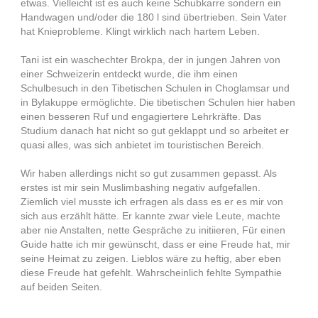
etwas. Vielleicht ist es auch keine Schubkarre sondern ein
Handwagen und/oder die 180 l sind übertrieben. Sein Vater
hat Knieprobleme. Klingt wirklich nach hartem Leben.
Tani ist ein waschechter Brokpa, der in jungen Jahren von
einer Schweizerin entdeckt wurde, die ihm einen
Schulbesuch in den Tibetischen Schulen in Choglamsar und
in Bylakuppe ermöglichte. Die tibetischen Schulen hier haben
einen besseren Ruf und engagiertere Lehrkräfte. Das
Studium danach hat nicht so gut geklappt und so arbeitet er
quasi alles, was sich anbietet im touristischen Bereich.
Wir haben allerdings nicht so gut zusammen gepasst. Als
erstes ist mir sein Muslimbashing negativ aufgefallen.
Ziemlich viel musste ich erfragen als dass es er es mir von
sich aus erzählt hätte. Er kannte zwar viele Leute, machte
aber nie Anstalten, nette Gespräche zu initiieren, Für einen
Guide hatte ich mir gewünscht, dass er eine Freude hat, mir
seine Heimat zu zeigen. Lieblos wäre zu heftig, aber eben
diese Freude hat gefehlt. Wahrscheinlich fehlte Sympathie
auf beiden Seiten.