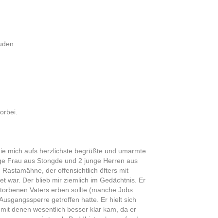
uden.
orbei.
 die mich aufs herzlichste begrüßte und umarmte
unge Frau aus Stongde und 2 junge Herren aus
 Rastamähne, der offensichtlich öfters mit
t war. Der blieb mir ziemlich im Gedächtnis. Er
storbenen Vaters erben sollte (manche Jobs
usgangssperre getroffen hatte. Er hielt sich
 mit denen wesentlich besser klar kam, da er