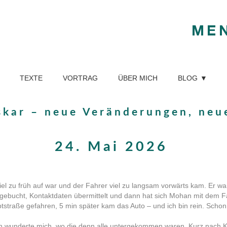
ME
TEXTE
VORTRAG
ÜBER MICH
BLOG
skar – neue Veränderungen, neu
24. Mai 2026
iel zu früh auf war und der Fahrer viel zu langsam vorwärts kam. Er wa
i gebucht, Kontaktdaten übermittelt und dann hat sich Mohan mit dem 
straße gefahren, 5 min später kam das Auto – und ich bin rein. Schon
ich wunderte mich, wo die denn alle untergekommen waren. Kurz nach Ke