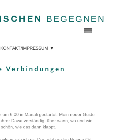
BEGEGNEN
NSCHEN
KONTAKT/IMPRESSUM
e Verbindungen
r um 6:00 in Manali gestartet. Mein neuer Guide
Fahrer Dawa verständigt über wann, wo und wie.
 schön, wie das dann klappt.
ylong sah ich es. Dort gibt es den kleinen Ort