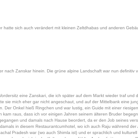
r hatte sich auch verändert mit kleinen Zeltdhabas und anderen Gebä
er nach Zanskar hinein. Die grüne alpine Landschaft war nun definitiv v
ordersitz eine Zanskari, die ich später auf dem Markt wieder traf und
tte sie mich eher gar nicht angeschaut, und auf der Mittelbank eine j
n. Der Onkel hieß Ringchen und war lustig, ein Guide mit einer riesigen
n kam raus, dass ich vor einigen Jahren seinem älteren Bruder begegne
la gegangen und damals nach Hause beordert, da er den Job seines ver
n damals in diesem Restaurantcumhotel, wo ich auch Raju während der A
achal Pradesh war (wo auch Shimla ist) und er sprachlich und kulturell