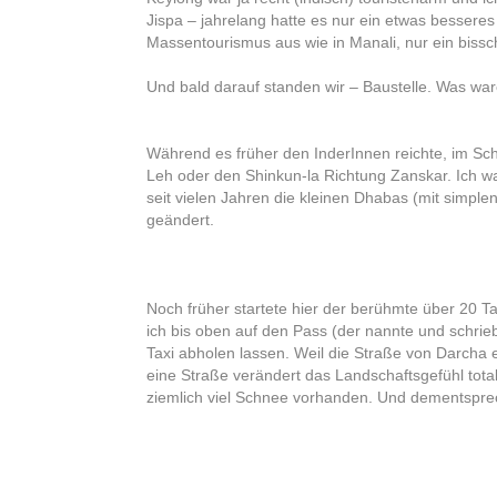
Jispa – jahrelang hatte es nur ein etwas bessere
Massentourismus aus wie in Manali, nur ein bissc
Und bald darauf standen wir – Baustelle. Was ware
Während es früher den InderInnen reichte, im Sch
Leh oder den Shinkun-la Richtung Zanskar. Ich w
seit vielen Jahren die kleinen Dhabas (mit simpl
geändert.
Noch früher startete hier der berühmte über 20 T
ich bis oben auf den Pass (der nannte und schrieb
Taxi abholen lassen. Weil die Straße von Darcha 
eine Straße verändert das Landschaftsgefühl total
ziemlich viel Schnee vorhanden. Und dementspre