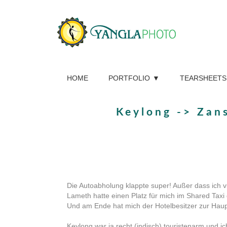
HOME
PORTFOLIO
TEARSHEETS
Keylong -> Zan
Die Autoabholung klappte super! Außer dass ich v
Lameth hatte einen Platz für mich im Shared Tax
Und am Ende hat mich der Hotelbesitzer zur Haupt
Keylong war ja recht (indisch) touristenarm und 