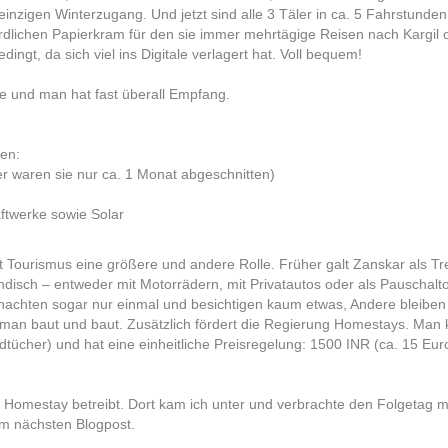
nzigen Winterzugang. Und jetzt sind alle 3 Täler in ca. 5 Fahrstunde
hördlichen Papierkram für den sie immer mehrtägige Reisen nach Karg
ingt, da sich viel ins Digitale verlagert hat. Voll bequem!
e und man hat fast überall Empfang.
en:
r waren sie nur ca. 1 Monat abgeschnitten)
ftwerke sowie Solar
 Tourismus eine größere und andere Rolle. Früher galt Zanskar als Tre
disch – entweder mit Motorrädern, mit Privatautos oder als Pauschaltou
ernachten sogar nur einmal und besichtigen kaum etwas, Andere bleibe
 man baut und baut. Zusätzlich fördert die Regierung Homestays. Man 
tücher) und hat eine einheitliche Preisregelung: 1500 INR (ca. 15 Euro)
 Homestay betreibt. Dort kam ich unter und verbrachte den Folgetag m
im nächsten Blogpost.