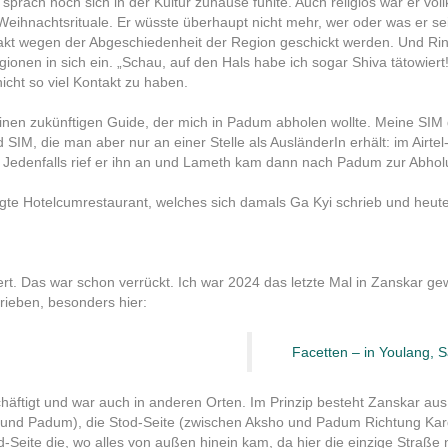
prach noch sich in der Kultur zuhause fühlte. Auch religiös war er vo
eihnachtsrituale. Er wüsste überhaupt nicht mehr, wer oder was er sei
akt wegen der Abgeschiedenheit der Region geschickt werden. Und Rin
eligionen in sich ein. „Schau, auf den Hals habe ich sogar Shiva tätowier
nicht so viel Kontakt zu haben.
nen zukünftigen Guide, der mich in Padum abholen wollte. Meine SIM 
 SIM, die man aber nur an einer Stelle als AusländerIn erhält: im Airte
 Jedenfalls rief er ihn an und Lameth kam dann nach Padum zur Abhol
te Hotelcumrestaurant, welches sich damals Ga Kyi schrieb und heute 
ert. Das war schon verrückt. Ich war 2024 das letzte Mal in Zanskar g
rieben, besonders hier:
Facetten – in Youlang, 
häftigt und war auch in anderen Orten. Im Prinzip besteht Zanskar au
a und Padum), die Stod-Seite (zwischen Aksho und Padum Richtung Kar
-Seite die, wo alles von außen hinein kam, da hier die einzige Straße