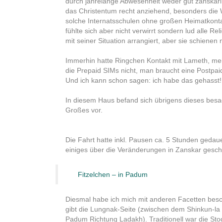
durch jahrelange Abwesenheit weder gut zanskari s
das Christentum recht anziehend, besonders die W
solche Internatsschulen ohne großen Heimatkont
fühlte sich aber nicht verwirrt sondern lud alle R
mit seiner Situation arrangiert, aber sie schienen 
Immerhin hatte Ringchen Kontakt mit Lameth, mei
die Prepaid SIMs nicht, man braucht eine Postpaid
Und ich kann schon sagen: ich habe das gehasst!
In diesem Haus befand sich übrigens dieses besag
Großes vor.
Die Fahrt hatte inkl. Pausen ca. 5 Stunden gedau
einiges über die Veränderungen in Zanskar gesch
Fitzelchen – in Padum
Diesmal habe ich mich mit anderen Facetten besc
gibt die Lungnak-Seite (zwischen dem Shinkun-l
Padum Richtung Ladakh). Traditionell war die Stod