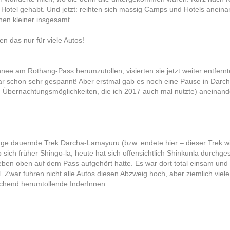
s Hotel gehabt. Und jetzt: reihten sich massig Camps und Hotels anei
hen kleiner insgesamt.
n das nur für viele Autos!
nee am Rothang-Pass herumzutollen, visierten sie jetzt weiter entfer
ar schon sehr gespannt! Aber erstmal gab es noch eine Pause in Darch
en Übernachtungsmöglichkeiten, die ich 2017 auch mal nutzte) aneinand
age dauernde Trek Darcha-Lamayuru (bzw. endete hier – dieser Trek wi
 sich früher Shingo-la, heute hat sich offensichtlich Shinkunla durch
eben oben auf dem Pass aufgehört hatte. Es war dort total einsam und
. Zwar fuhren nicht alle Autos diesen Abzweig hoch, aber ziemlich viele
chend herumtollende InderInnen.