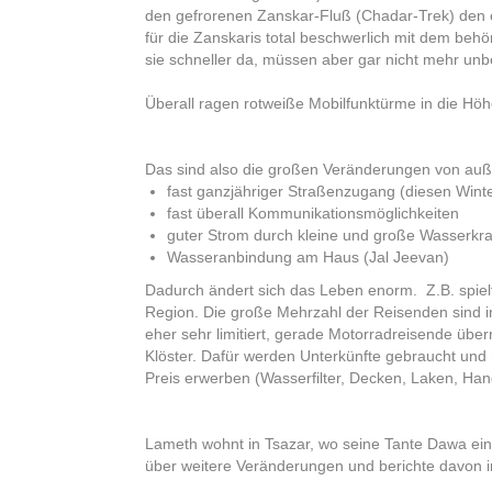
den gefrorenen Zanskar-Fluß (Chadar-Trek) den ei
für die Zanskaris total beschwerlich mit dem be
sie schneller da, müssen aber gar nicht mehr unbed
Überall ragen rotweiße Mobilfunktürme in die Höh
Das sind also die großen Veränderungen von auß
fast ganzjähriger Straßenzugang (diesen Winte
fast überall Kommunikationsmöglichkeiten
guter Strom durch kleine und große Wasserkra
Wasseranbindung am Haus (Jal Jeevan)
Dadurch ändert sich das Leben enorm. Z.B. spielt
Region. Die große Mehrzahl der Reisenden sind in
eher sehr limitiert, gerade Motorradreisende üb
Klöster. Dafür werden Unterkünfte gebraucht und
Preis erwerben (Wasserfilter, Decken, Laken, Hand
Lameth wohnt in Tsazar, wo seine Tante Dawa ein
über weitere Veränderungen und berichte davon 