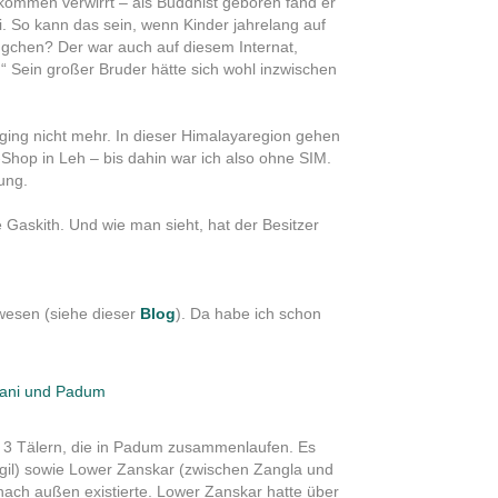
llkommen verwirrt – als Buddhist geboren fand er
. So kann das sein, wenn Kinder jahrelang auf
gchen? Der war auch auf diesem Internat,
t!“ Sein großer Bruder hätte sich wohl inzwischen
ging nicht mehr. In dieser Himalayaregion gehen
l-Shop in Leh – bis dahin war ich also ohne SIM.
ung.
Gaskith. Und wie man sieht, hat der Besitzer
ewesen (siehe dieser
Blog
). Da habe ich schon
Sani und Padum
s 3 Tälern, die in Padum zusammenlaufen. Es
gil) sowie Lower Zanskar (zwischen Zangla und
 nach außen existierte. Lower Zanskar hatte über