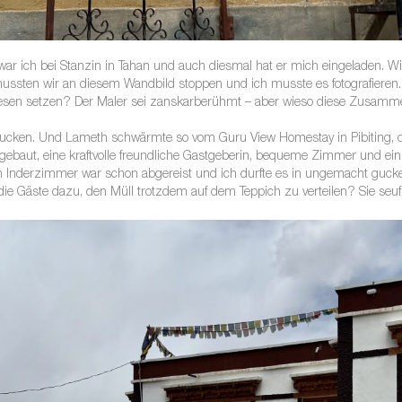
 war ich bei Stanzin in Tahan und auch diesmal hat er mich eingeladen. 
mussten wir an diesem Wandbild stoppen und ich musste es fotografiere
sen setzen? Der Maler sei zanskarberühmt – aber wieso diese Zusamme
ucken. Und Lameth schwärmte so vom Guru View Homestay in Pibiting, da 
ebaut, eine kraftvolle freundliche Gastgeberin, bequeme Zimmer und ein t
 Inderzimmer war schon abgereist und ich durfte es in ungemacht gucken
 die Gäste dazu, den Müll trotzdem auf dem Teppich zu verteilen? Sie seufzt