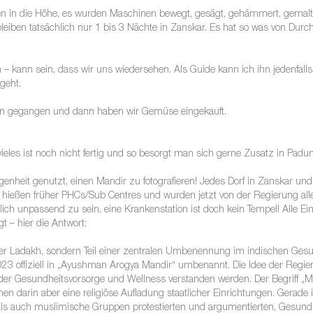
n in die Höhe, es wurden Maschinen bewegt, gesägt, gehämmert, gemalt
eiben tatsächlich nur 1 bis 3 Nächte in Zanskar. Es hat so was von Durc
 kann sein, dass wir uns wiedersehen. Als Guide kann ich ihn jedenfalls
geht.
inken gegangen und dann haben wir Gemüse eingekauft.
les ist noch nicht fertig und so besorgt man sich gerne Zusatz in Padu
nheit genutzt, einen Mandir zu fotografieren! Jedes Dorf in Zanskar und 
ie hießen früher PHCs/Sub Centres und wurden jetzt von der Regierung 
ich unpassend zu sein, eine Krankenstation ist doch kein Tempel! Alle E
t – hier die Antwort:
er Ladakh, sondern Teil einer zentralen Umbenennung im indischen Gesun
 offiziell in „Ayushman Arogya Mandir“ umbenannt. Die Idee der Regieru
er Gesundheitsvorsorge und Wellness verstanden werden. Der Begriff „M
hen darin aber eine religiöse Aufladung staatlicher Einrichtungen. Gerad
ls auch muslimische Gruppen protestierten und argumentierten, Gesundhe