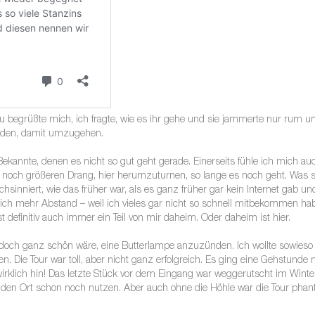
u begrüßte mich, ich fragte, wie es ihr gehe und sie jammerte nur rum u
funden, damit umzugehen.
kannte, denen es nicht so gut geht gerade. Einerseits fühle ich mich auc
n noch größeren Drang, hier herumzuturnen, so lange es noch geht. Was s
inniert, wie das früher war, als es ganz früher gar kein Internet gab u
 ich mehr Abstand – weil ich vieles gar nicht so schnell mitbekommen habe.
 definitiv auch immer ein Teil von mir daheim. Oder daheim ist hier.
s doch ganz schön wäre, eine Butterlampe anzuzünden. Ich wollte sowieso
. Die Tour war toll, aber nicht ganz erfolgreich. Es ging eine Gehstun
wirklich hin! Das letzte Stück vor dem Eingang war weggerutscht im Winte
te den Ort schon noch nutzen. Aber auch ohne die Höhle war die Tour phant