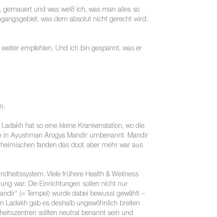
, gemauert und was weiß ich, was man alles so
hgangsgebiet, was dem absolut nicht gerecht wird.
 weiter empfehlen. Und ich bin gespannt, was er
m.
Ladakh hat so eine kleine Krankenstation, wo die
alle in Ayushman Arogya Mandir umbenannt. Mandir
inheimischen fanden das doof, aber mehr war aus
dheitssystem. Viele frühere Health & Wellness
ng war: Die Einrichtungen sollen nicht nur
andir“ (= Tempel) wurde dabei bewusst gewählt –
e in Ladakh gab es deshalb ungewöhnlich breiten
itszentren sollten neutral benannt sein und