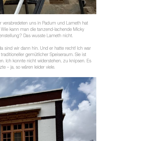
Wir verabredeten uns in Padum und Lameth hat
n. Wie kann man die tanzend-lachende Micky
nstellung? Das wusste Lameth nicht.
sind wir dann hin. Und er hatte recht! Ich war
raditioneller gemütlicher Speiseraum. Sie ist
. Ich konnte nicht widerstehen, zu knipsen. Es
e – ja, so wären leider viele.