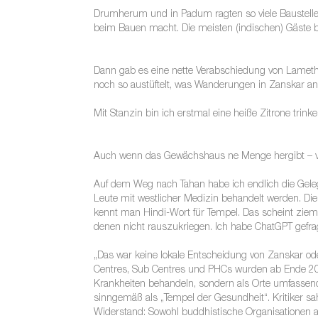
Drumherum und in Padum ragten so viele Baustelle
beim Bauen macht. Die meisten (indischen) Gäste bl
Dann gab es eine nette Verabschiedung von Lameth –
noch so austüftelt, was Wanderungen in Zanskar an
Mit Stanzin bin ich erstmal eine heiße Zitrone tr
Auch wenn das Gewächshaus ne Menge hergibt – vie
Auf dem Weg nach Tahan habe ich endlich die Gelege
Leute mit westlicher Medizin behandelt werden. D
kennt man Hindi-Wort für Tempel. Das scheint zieml
denen nicht rauszukriegen. Ich habe ChatGPT gefrag
„Das war keine lokale Entscheidung von Zanskar od
Centres, Sub Centres und PHCs wurden ab Ende 2023
Krankheiten behandeln, sondern als Orte umfassend
sinngemäß als „Tempel der Gesundheit“. Kritiker sa
Widerstand: Sowohl buddhistische Organisationen a